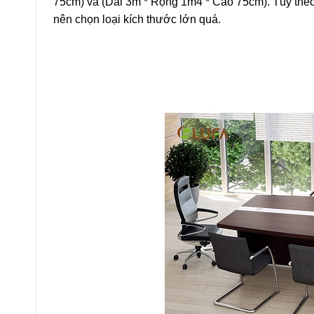
75cm) và (Dài 3m * Rộng 1m4 * Cao 75cm). Tùy the
nên chọn loại kích thước lớn quá.