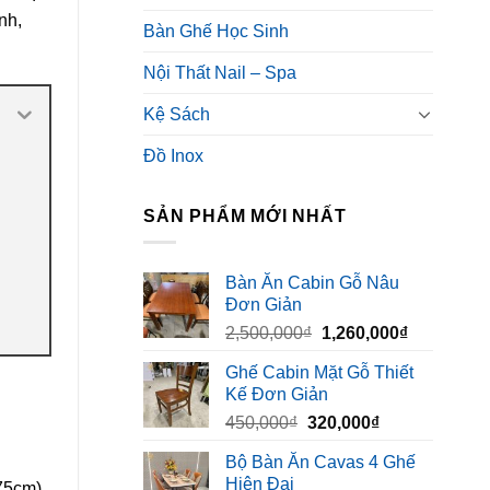
nh,
Bàn Ghế Học Sinh
Nội Thất Nail – Spa
Kệ Sách
Đồ Inox
SẢN PHẨM MỚI NHẤT
Bàn Ăn Cabin Gỗ Nâu
Đơn Giản
Giá
Giá
2,500,000
₫
1,260,000
₫
gốc
hiện
Ghế Cabin Mặt Gỗ Thiết
là:
tại
Kế Đơn Giản
2,500,000₫.
là:
Giá
Giá
450,000
₫
320,000
₫
1,260,000₫
gốc
hiện
Bộ Bàn Ăn Cavas 4 Ghế
là:
tại
Hiện Đại
 75cm)