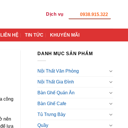
Dịch vụ
0938.915.322
LIÊN HỆ
TIN TỨC
KHUYẾN MÃI
DANH MỤC SẢN PHẨM
Nội Thất Văn Phòng
Nội Thất Gia Đình
Bàn Ghế Quán Ăn
ủa công
Bàn Ghế Cafe
Tủ Trưng Bày
rở nên
Quầy
 để lựa