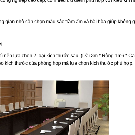
 công nghiệp cao cấp, có nhiều ưu điểm phù hợp với kiểu khí h
g gian nhỏ cần chọn màu sắc trầm ấm và hài hòa giúp không g
i
ì nên lựa chọn 2 loại kích thước sau: (Dài 3m * Rộng 1m6 * C
eo kích thước của phòng họp mà lựa chọn kích thước phù hợp,