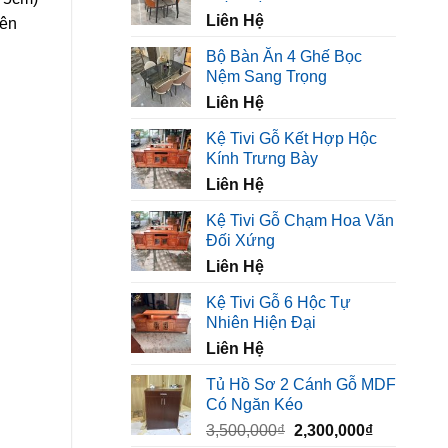
450,000₫.
là:
Liên Hệ
320,000₫.
nên
Bộ Bàn Ăn 4 Ghế Bọc
Nệm Sang Trọng
Liên Hệ
Kệ Tivi Gỗ Kết Hợp Hộc
Kính Trưng Bày
Liên Hệ
Kệ Tivi Gỗ Chạm Hoa Văn
Đối Xứng
Liên Hệ
Kệ Tivi Gỗ 6 Hộc Tự
Nhiên Hiện Đại
Liên Hệ
Tủ Hồ Sơ 2 Cánh Gỗ MDF
Có Ngăn Kéo
Giá
Giá
3,500,000
₫
2,300,000
₫