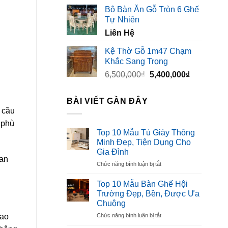
gốc
hiện
Bộ Bàn Ăn Gỗ Tròn 6 Ghế
là:
tại
Tự Nhiên
3,500,000₫.
là:
Liên Hệ
2,300,000₫
Kệ Thờ Gỗ 1m47 Chạm
Khắc Sang Trọng
Giá
Giá
6,500,000
₫
5,400,000
₫
gốc
hiện
là:
tại
BÀI VIẾT GẦN ĐÂY
6,500,000₫.
là:
g cầu
5,400,000₫
 phù
Top 10 Mẫu Tủ Giày Thông
Minh Đẹp, Tiện Dụng Cho
Gia Đình
ian
ở
Chức năng bình luận bị tắt
Top
10
Top 10 Mẫu Bàn Ghế Hội
Mẫu
Trường Đẹp, Bền, Được Ưa
Tủ
Chuộng
Giày
ở
Chức năng bình luận bị tắt
Thông
Cao
Top
Minh