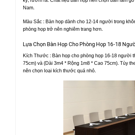
kỳ, rườm rà. Chất liệu bàn họp nên chọn bàn làm gỗ
Nam.
Màu Sắc : Bàn họp dành cho 12-14 người trong khôn
phòng họp trở nên nghiêm trang hơn.
Lựa Chọn Bàn Họp Cho Phòng Họp 16-18 Ngườ
Kích Thước : Bàn họp cho phòng họp 16-18 người th
75cm) và (Dài 3m4 * Rộng 1m8 * Cao 75cm). Tùy th
nên chọn loại kích thước quá nhỏ.