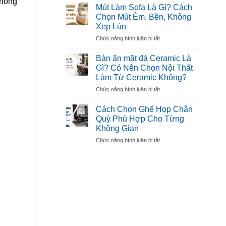
không
10
Đẹp,
Mút Làm Sofa Là Gì? Cách
Mẫu
Tiện
Chọn Mút Êm, Bền, Không
Bàn
Dụng
Xẹp Lún
Ghế
Cho
ở
Chức năng bình luận bị tắt
Hội
Gia
Mút
Trường
Đình
Làm
Đẹp,
Bàn ăn mặt đá Ceramic Là
Sofa
Bền,
Gì? Có Nên Chọn Nội Thất
Là
Được
Làm Từ Ceramic Không?
Gì?
Ưa
ở
Chức năng bình luận bị tắt
Cách
Chuộng
Bàn
Chọn
ăn
Mút
Cách Chọn Ghế Họp Chân
mặt
Êm,
Quỳ Phù Hợp Cho Từng
đá
Bền,
Không Gian
Ceramic
Không
ở
Chức năng bình luận bị tắt
Là
Xẹp
Cách
Gì?
Lún
Chọn
Có
Ghế
Nên
Họp
Chọn
Chân
Nội
Quỳ
Thất
Phù
Làm
Hợp
Từ
Cho
Ceramic
Từng
Không?