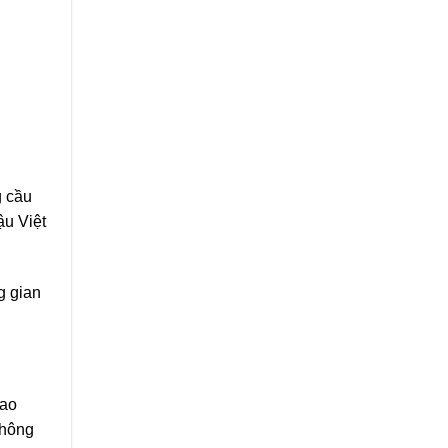
Không
Gian
g cầu
ậu Việt
g gian
Cao
không