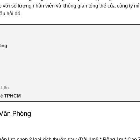
với số lượng nhân viên và không gian tổng thể của công ty mì
âu hỏi đó.
òng
 Lên
 Rẻ TPHCM
 Văn Phòng
nên lựa chọn 2 loại kích thước sau: (Dài 1m6 * Rộng 1m * Cao