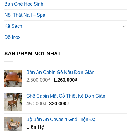
Bàn Ghế Học Sinh
Nội Thất Nail – Spa
Kệ Sách
Đồ Inox
SẢN PHẨM MỚI NHẤT
Bàn Ăn Cabin Gỗ Nâu Đơn Giản
Giá
Giá
2,500,000
₫
1,260,000
₫
gốc
hiện
là:
tại
Ghế Cabin Mặt Gỗ Thiết Kế Đơn Giản
2,500,000₫.
là:
Giá
Giá
450,000
₫
320,000
₫
1,260,000₫.
gốc
hiện
là:
tại
Bộ Bàn Ăn Cavas 4 Ghế Hiện Đại
450,000₫.
là:
Liên Hệ
320,000₫.