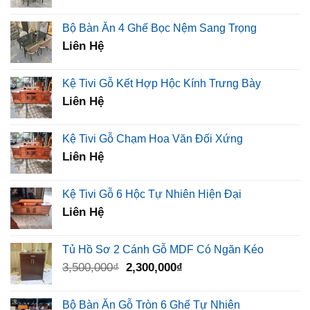
Bộ Bàn Ăn 4 Ghế Bọc Nệm Sang Trọng
Liên Hệ
Kệ Tivi Gỗ Kết Hợp Hộc Kính Trưng Bày
Liên Hệ
Kệ Tivi Gỗ Chạm Hoa Văn Đối Xứng
Liên Hệ
Kệ Tivi Gỗ 6 Hộc Tự Nhiên Hiện Đại
Liên Hệ
Tủ Hồ Sơ 2 Cánh Gỗ MDF Có Ngăn Kéo
Giá
Giá
3,500,000
₫
2,300,000
₫
gốc
hiện
là:
tại
Bộ Bàn Ăn Gỗ Tròn 6 Ghế Tự Nhiên