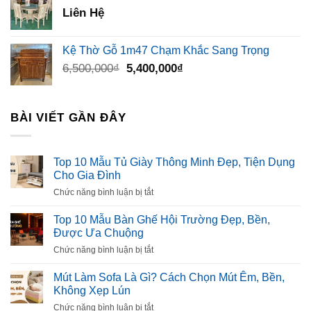
3,500,000₫.
là:
Liên Hệ
2,300,000₫.
Kệ Thờ Gỗ 1m47 Chạm Khắc Sang Trọng
Giá
Giá
6,500,000
₫
5,400,000
₫
gốc
hiện
là:
tại
6,500,000₫.
là:
BÀI VIẾT GẦN ĐÂY
5,400,000₫.
Top 10 Mẫu Tủ Giày Thông Minh Đẹp, Tiện Dụng
Cho Gia Đình
ở
Chức năng bình luận bị tắt
Top
10
Top 10 Mẫu Bàn Ghế Hội Trường Đẹp, Bền,
Mẫu
Được Ưa Chuộng
Tủ
ở
Chức năng bình luận bị tắt
Giày
Top
Thông
10
Mút Làm Sofa Là Gì? Cách Chọn Mút Êm, Bền,
Minh
Mẫu
Không Xẹp Lún
Đẹp,
Bàn
Tiện
ở
Chức năng bình luận bị tắt