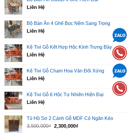
450,000₫.
là:
Liên Hệ
320,000₫.
Bộ Bàn Ăn 4 Ghế Bọc Nệm Sang Trọng
Liên Hệ
Kệ Tivi Gỗ Kết Hợp Hộc Kính Trưng Bày
Liên Hệ
Kệ Tivi Gỗ Chạm Hoa Văn Đối Xứng
Liên Hệ
Kệ Tivi Gỗ 6 Hộc Tự Nhiên Hiện Đại
Liên Hệ
Tủ Hồ Sơ 2 Cánh Gỗ MDF Có Ngăn Kéo
Giá
Giá
3,500,000
₫
2,300,000
₫
gốc
hiện