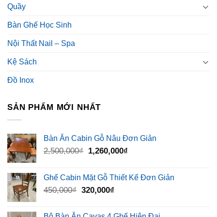
Quầy
Bàn Ghế Học Sinh
Nội Thất Nail – Spa
Kệ Sách
Đồ Inox
SẢN PHẨM MỚI NHẤT
Bàn Ăn Cabin Gỗ Nâu Đơn Giản
Giá
Giá
2,500,000
₫
1,260,000
₫
gốc
hiện
là:
tại
Ghế Cabin Mặt Gỗ Thiết Kế Đơn Giản
2,500,000₫.
là:
Giá
Giá
450,000
₫
320,000
₫
1,260,000₫.
gốc
hiện
là:
tại
Bộ Bàn Ăn Cavas 4 Ghế Hiện Đại