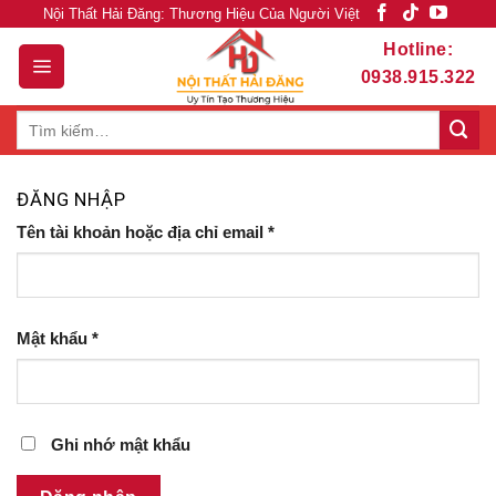
Skip
Nội Thất Hải Đăng: Thương Hiệu Của Người Việt
to
Hotline:
content
0938.915.322
Tìm
kiếm:
ĐĂNG NHẬP
Tên tài khoản hoặc địa chỉ email
*
Mật khẩu
*
Ghi nhớ mật khẩu