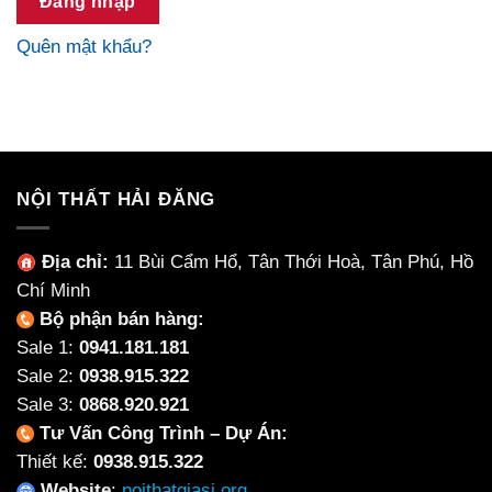
Đăng nhập
Quên mật khẩu?
NỘI THẤT HẢI ĐĂNG
Địa chỉ:
11 Bùi Cẩm Hổ, Tân Thới Hoà, Tân Phú, Hồ
Chí Minh
Bộ phận bán hàng:
Sale 1:
0941.181.181
Sale 2:
0938.915.322
Sale 3:
0868.920.921
Tư Vấn Công Trình – Dự Án:
Thiết kế:
0938.915.322
Website
:
noithatgiasi.org