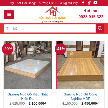
Skip
Nội Thất Hải Đăng: Thương Hiệu Của Người Việt
to
Hotline:
content
0938.915.322
Tìm
kiếm:
-20%
-41%
Giường Ngủ Gỗ Kiểu Nhật
Giường Ngủ Gỗ Công
Hiện Đại
Nghiệp MDF
Giá
Giá
Giá
Giá
2,625,000
₫
2,100,000
₫
4,150,000
₫
2,450,000
₫
gốc
hiện
gốc
hiện