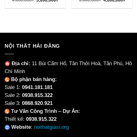
4,600,000
₫
3,890,000
₫
5,000,000
₫
4,000,000
₫
gốc
hiện
gốc
hiện
là:
tại
là:
tại
4,600,000₫.
là:
5,000,000₫.
là:
3,890,000₫.
4,000
NỘI THẤT HẢI ĐĂNG
Địa chỉ:
11 Bùi Cẩm Hổ, Tân Thới Hoà, Tân Phú, Hồ
Chí Minh
Bộ phận bán hàng:
Sale 1:
0941.181.181
Sale 2:
0938.915.322
Sale 3:
0868.920.921
Tư Vấn Công Trình – Dự Án:
Thiết kế:
0938.915.322
Website
:
noithatgiasi.org