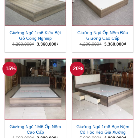
Giường Ngủ 1m6 Kiểu Bệt
Giường Ngủ Ốp Nệm Đầu
Gỗ Công Nghiệp
Giường Cao Cấp
Giá
Giá
Giá
Giá
4,200,000
₫
3,360,000
₫
4,200,000
₫
3,360,000
₫
gốc
hiện
gốc
hiện
là:
tại
là:
tại
4,200,000₫.
là:
4,200,000₫.
là:
3,360,000₫.
3,360
-15%
-20%
Giường Ngủ 1M6 Ốp Nệm
Giường Ngủ 1m6 Bọc Nệm
Cao Cấp
Có Hộc Kéo Giá Xưởng
Giá
Giá
Giá
Giá