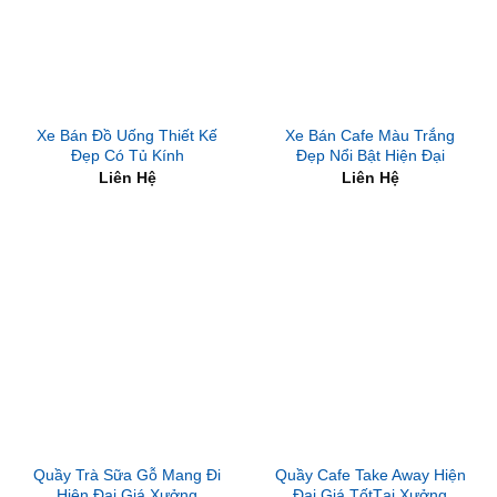
Xe Bán Đồ Uống Thiết Kế
Xe Bán Cafe Màu Trắng
Đẹp Có Tủ Kính
Đẹp Nổi Bật Hiện Đại
Liên Hệ
Liên Hệ
Quầy Trà Sữa Gỗ Mang Đi
Quầy Cafe Take Away Hiện
Hiện Đại Giá Xưởng
Đại Giá TốtTại Xưởng