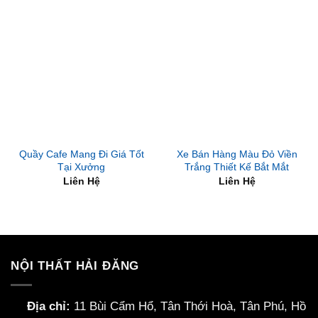
Quầy Cafe Mang Đi Giá Tốt
Xe Bán Hàng Màu Đỏ Viền
Tại Xưởng
Trắng Thiết Kế Bắt Mắt
Liên Hệ
Liên Hệ
NỘI THẤT HẢI ĐĂNG
Địa chỉ:
11 Bùi Cẩm Hổ, Tân Thới Hoà, Tân Phú, Hồ