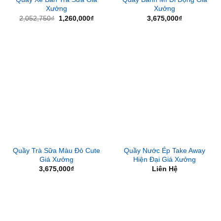
Xưởng
Xưởng
Giá
Giá
2,052,750
₫
1,260,000
₫
3,675,000
₫
gốc
hiện
là:
tại
2,052,750₫.
là:
1,260,000₫.
Quầy Trà Sữa Màu Đỏ Cute
Quầy Nước Ép Take Away
Giá Xưởng
Hiện Đại Giá Xưởng
3,675,000
₫
Liên Hệ