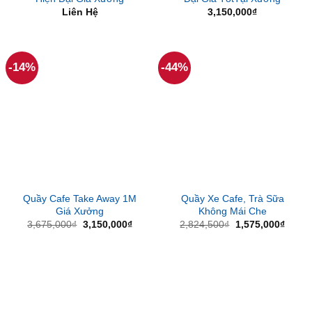
Liên Hệ
3,150,000
₫
-14%
-44%
Quầy Cafe Take Away 1M
Quầy Xe Cafe, Trà Sữa
Giá Xưởng
Không Mái Che
Giá
Giá
Giá
Giá
3,675,000
₫
3,150,000
₫
2,824,500
₫
1,575,000
₫
gốc
hiện
gốc
hiện
là:
tại
là:
tại
3,675,000₫.
là:
2,824,500₫.
là:
3,150,000₫.
1,575