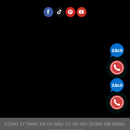
CÔNG TY TNHH TM DV ĐẦU TƯ VÀ XÂY DỰNG HẢI ĐĂNG
MST: 0310655912
© Copyright 2010 - Nội Thất Hải Đăng