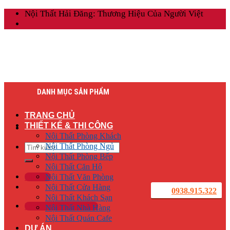
Skip
Nội Thất Hải Đăng: Thương Hiệu Của Người Việt
to
content
DANH MỤC SẢN PHẨM
TRANG CHỦ
THIẾT KẾ & THI CÔNG
Nội Thất Phòng Khách
Tìm
Nội Thất Phòng Ngủ
kiếm:
Nội Thất Phòng Bếp
Nội Thất Căn Hộ
Dịch vụ
Nội Thất Văn Phòng
Nội Thất Cửa Hàng
0938.915.322
Nội Thất Khách Sạn
Hotline: 0938.915.322
Nội Thất Nhà Hàng
Nội Thất Quán Cafe
DỰ ÁN