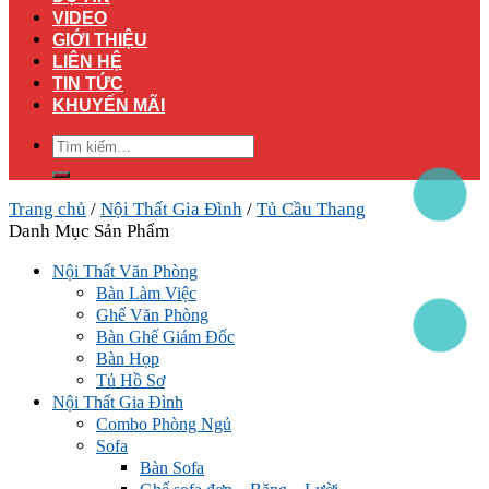
VIDEO
GIỚI THIỆU
LIÊN HỆ
TIN TỨC
KHUYẾN MÃI
Tìm
kiếm:
Trang chủ
/
Nội Thất Gia Đình
/
Tủ Cầu Thang
Danh Mục Sản Phẩm
Nội Thất Văn Phòng
Bàn Làm Việc
Ghế Văn Phòng
Bàn Ghế Giám Đốc
Bàn Họp
Tủ Hồ Sơ
Nội Thất Gia Đình
Combo Phòng Ngủ
Sofa
Bàn Sofa