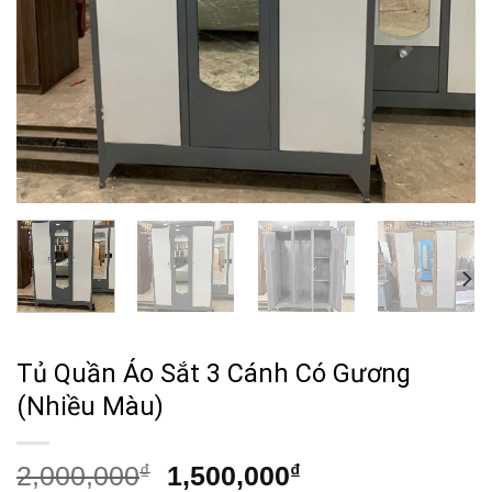
Tủ Quần Áo Sắt 3 Cánh Có Gương
(Nhiều Màu)
Giá
Giá
2,000,000
₫
1,500,000
₫