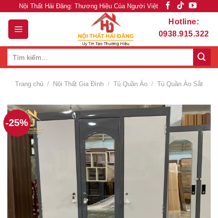
Skip
Nội Thất Hải Đăng: Thương Hiệu Của Người Việt
to
Hotline:
content
0938.915.322
Tìm
kiếm:
Trang chủ
/
Nội Thất Gia Đình
/
Tủ Quần Áo
/
Tủ Quần Áo Sắt
-25%