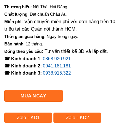
gốc
hiện
Thương hiệu
: Nội Thất Hải Đăng.
là:
tại
Chất lượng
: Đạt chuẩn Châu Âu.
2,000,000₫.
là:
: Vận chuyển miễn phí với đơn hàng trên 10
Miễn phí
1,500,000₫.
triệu tại các Quận nội thành HCM.
Thời gian giao hàng
: Ngay trong ngày.
Bảo hành
: 12 tháng.
: Tư vấn thiết kế 3D và lắp đặt.
Đóng theo yêu cầu
☎ Kinh doanh 1:
0868.920.921
☎ Kinh doanh 2:
0941.181.181
☎ Kinh doanh 3:
0938.915.322
MUA NGAY
Zalo - KD1
Zalo - KD2