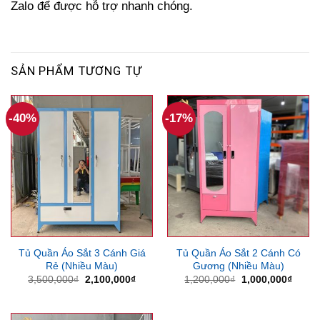
Zalo để được hỗ trợ nhanh chóng.
SẢN PHẨM TƯƠNG TỰ
-40%
-17%
Tủ Quần Áo Sắt 3 Cánh Giá
Tủ Quần Áo Sắt 2 Cánh Có
Rẻ (Nhiều Màu)
Gương (Nhiều Màu)
Giá
Giá
Giá
Giá
3,500,000
₫
2,100,000
₫
1,200,000
₫
1,000,000
₫
gốc
hiện
gốc
hiện
là:
tại
là:
tại
3,500,000₫.
là:
1,200,000₫.
là:
2,100,000₫.
1,000