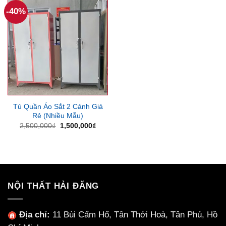
-40%
Tủ Quần Áo Sắt 2 Cánh Giá
Rẻ (Nhiều Mẫu)
Giá
Giá
2,500,000
₫
1,500,000
₫
gốc
hiện
là:
tại
2,500,000₫.
là:
1,500,000₫.
NỘI THẤT HẢI ĐĂNG
Địa chỉ:
11 Bùi Cẩm Hổ, Tân Thới Hoà, Tân Phú, Hồ