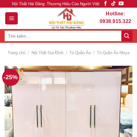
Skip
Nội Thất Hải Đăng: Thương Hiệu Của Người Việt
to
Hotline:
content
0938.915.322
Tìm
kiếm:
Trang chủ
/
Nội Thất Gia Đình
/
Tủ Quần Áo
/
Tủ Quần Áo Nhựa
-25%