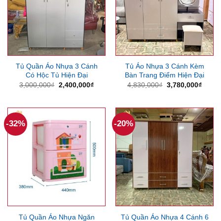
Tủ Quần Áo Nhựa 3 Cánh
Tủ Áo Nhựa 3 Cánh Kèm
Có Hộc Tủ Hiện Đại
Bàn Trang Điểm Hiện Đại
Giá
Giá
Giá
Giá
3,000,000
₫
2,400,000
₫
4,830,000
₫
3,780,000
₫
gốc
hiện
gốc
hiện
là:
tại
là:
tại
3,000,000₫.
là:
4,830,000₫.
là:
2,400,000₫.
3,780
-32%
-20%
Tủ Quần Áo Nhựa Ngăn
Tủ Quần Áo Nhựa 4 Cánh 6