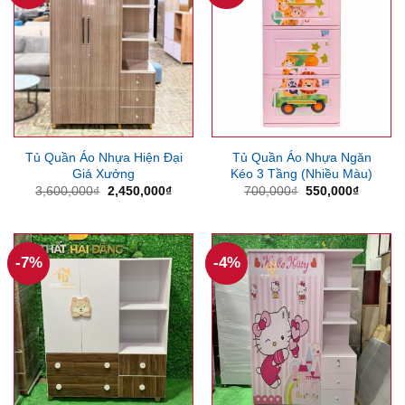
Tủ Quần Áo Nhựa Hiện Đại
Tủ Quần Áo Nhựa Ngăn
Giá Xưởng
Kéo 3 Tầng (Nhiều Màu)
Giá
Giá
Giá
Giá
3,600,000
₫
2,450,000
₫
700,000
₫
550,000
₫
gốc
hiện
gốc
hiện
là:
tại
là:
tại
3,600,000₫.
là:
700,000₫.
là:
2,450,000₫.
550,000
-7%
-4%