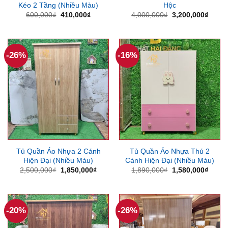
Kéo 2 Tầng (Nhiều Màu)
Hộc
Giá
Giá
Giá
Giá
600,000
₫
410,000
₫
4,000,000
₫
3,200,000
₫
gốc
hiện
gốc
hiện
là:
tại
là:
tại
600,000₫.
là:
4,000,000₫.
là:
410,000₫.
3,200
-26%
-16%
Tủ Quần Áo Nhựa 2 Cánh
Tủ Quần Áo Nhựa Thú 2
Hiện Đại (Nhiều Màu)
Cánh Hiện Đại (Nhiều Màu)
Giá
Giá
Giá
Giá
2,500,000
₫
1,850,000
₫
1,890,000
₫
1,580,000
₫
gốc
hiện
gốc
hiện
là:
tại
là:
tại
2,500,000₫.
là:
1,890,000₫.
là:
1,850,000₫.
1,580
-20%
-26%