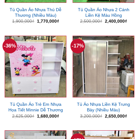
Tủ Quần Áo Nhựa Thú Dễ
Tủ Quần Áo Nhựa 2 Cánh
Thương (Nhiều Màu)
Liền Kệ Màu Hồng
Giá
Giá
Giá
Giá
1,900,000
₫
1,770,000
₫
2,500,000
₫
2,400,000
₫
gốc
hiện
gốc
hiện
là:
tại
là:
tại
1,900,000₫.
là:
2,500,000₫.
là:
1,770,000₫.
2,400
-36%
-17%
Tủ Quần Áo Trẻ Em Nhựa
Tủ Áo Nhựa Liền Kệ Trưng
Họa Tiết Minnie Dễ Thương
Bày (Nhiều Màu)
Giá
Giá
Giá
Giá
2,625,000
₫
1,680,000
₫
3,200,000
₫
2,650,000
₫
gốc
hiện
gốc
hiện
là:
tại
là:
tại
2,625,000₫.
là:
3,200,000₫.
là:
1,680,000₫.
2,650