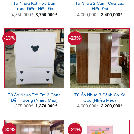
Tủ Nhựa Kết Hợp Bàn
Tủ Nhựa 2 Cánh Cửa Lùa
Trang Điểm Hiện Đại
Hiện Đại
Giá
Giá
Giá
Giá
4,350,000
₫
3,750,000
₫
4,000,000
₫
3,400,000
₫
gốc
hiện
gốc
hiện
là:
tại
là:
tại
4,350,000₫.
là:
4,000,000₫.
là:
3,750,000₫.
3,400
-13%
-20%
Tủ Áo Nhựa Trẻ Em 2 Cánh
Tủ Áo Nhựa 3 Cánh Có Kệ
Dễ Thương (Nhiều Màu)
Góc (Nhiều Màu)
Giá
Giá
Giá
Giá
1,575,000
₫
1,370,000
₫
4,000,000
₫
3,200,000
₫
gốc
hiện
gốc
hiện
là:
tại
là:
tại
1,575,000₫.
là:
4,000,000₫.
là:
1,370,000₫.
3,200
-32%
-21%