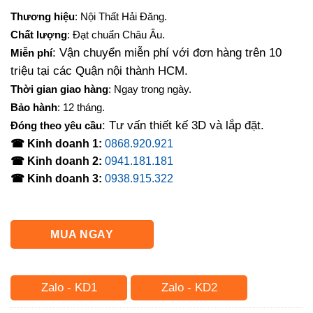
gốc
hiện
Thương hiệu
: Nội Thất Hải Đăng.
là:
tại
Chất lượng
: Đạt chuẩn Châu Âu.
4,000,000₫.
là:
: Vận chuyển miễn phí với đơn hàng trên 10
Miễn phí
3,000,000₫.
triệu tại các Quận nội thành HCM.
Thời gian giao hàng
: Ngay trong ngày.
Bảo hành
: 12 tháng.
: Tư vấn thiết kế 3D và lắp đặt.
Đóng theo yêu cầu
☎ Kinh doanh 1:
0868.920.921
☎ Kinh doanh 2:
0941.181.181
☎ Kinh doanh 3:
0938.915.322
MUA NGAY
Zalo - KD1
Zalo - KD2