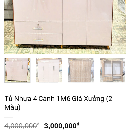
Tủ Nhựa 4 Cánh 1M6 Giá Xưởng (2
Màu)
Giá
Giá
4,000,000
₫
3,000,000
₫