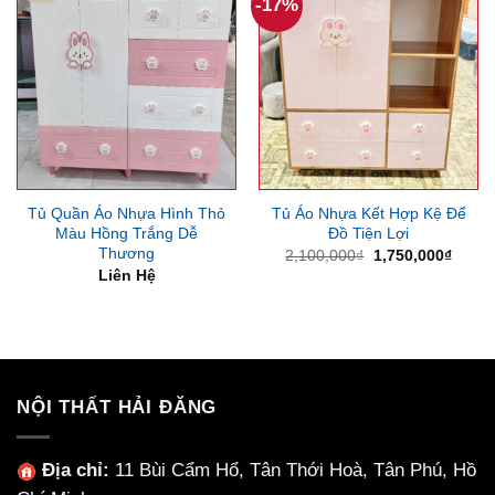
-17%
Tủ Quần Áo Nhựa Hình Thỏ
Tủ Áo Nhựa Kết Hợp Kệ Để
Màu Hồng Trắng Dễ
Đồ Tiện Lợi
Thương
Giá
Giá
2,100,000
₫
1,750,000
₫
gốc
hiện
Liên Hệ
là:
tại
2,100,000₫.
là:
1,750
NỘI THẤT HẢI ĐĂNG
Địa chỉ:
11 Bùi Cẩm Hổ, Tân Thới Hoà, Tân Phú, Hồ