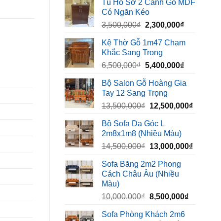
Tủ Hồ Sơ 2 Cánh Gỗ MDF
là:
tại
Có Ngăn Kéo
450,000₫.
là:
Giá
Giá
3,500,000
₫
2,300,000
₫
320,000₫.
gốc
hiện
Kệ Thờ Gỗ 1m47 Chạm
là:
tại
Khắc Sang Trọng
3,500,000₫.
là:
Giá
Giá
6,500,000
₫
5,400,000
₫
2,300,000₫
gốc
hiện
Bộ Salon Gỗ Hoàng Gia
là:
tại
Tay 12 Sang Trọng
6,500,000₫.
là:
Giá
Giá
13,500,000
₫
12,500,000
₫
5,400,000₫
gốc
hiện
Bộ Sofa Da Góc L
là:
tại
2m8x1m8 (Nhiều Màu)
13,500,000₫.
là:
Giá
Giá
14,500,000
₫
13,000,000
₫
12,500,
gốc
hiện
Sofa Băng 2m2 Phong
là:
tại
Cách Châu Âu (Nhiều
14,500,000₫.
là:
Màu)
13,000,
Giá
Giá
10,000,000
₫
8,500,000
₫
gốc
hiện
Sofa Phòng Khách 2m6
là:
tại