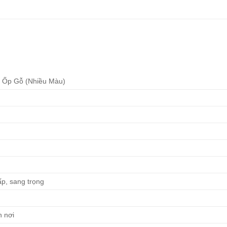
y Ốp Gỗ (Nhiều Màu)
ấp, sang trọng
n nơi