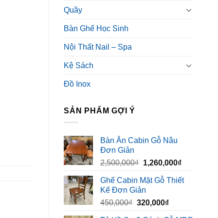
Quầy
Bàn Ghế Học Sinh
Nội Thất Nail – Spa
Kệ Sách
Đồ Inox
SẢN PHẨM GỢI Ý
Bàn Ăn Cabin Gỗ Nâu
Đơn Giản
Giá
Giá
2,500,000
₫
1,260,000
₫
gốc
hiện
Ghế Cabin Mặt Gỗ Thiết
là:
tại
Kế Đơn Giản
2,500,000₫.
là:
Giá
Giá
450,000
₫
320,000
₫
1,260,000₫
gốc
hiện