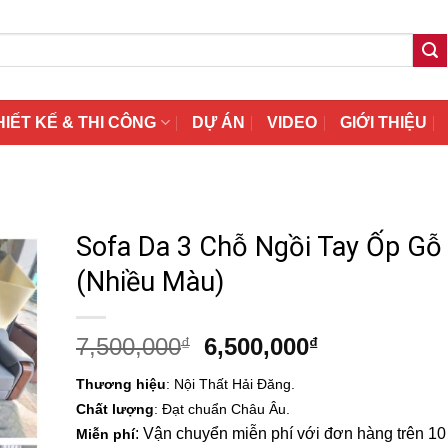
HIẾT KẾ & THI CÔNG
DỰ ÁN
VIDEO
GIỚI THIỆU
Sofa Da 3 Chỗ Ngồi Tay Ốp Gỗ
(Nhiều Màu)
Giá
Giá
7,500,000
6,500,000
₫
₫
gốc
hiện
Thương hiệu
: Nội Thất Hải Đăng.
là:
tại
Chất lượng
: Đạt chuẩn Châu Âu.
7,500,000₫.
là:
: Vận chuyển miễn phí với đơn hàng trên 10 t
Miễn phí
6,500,000₫.