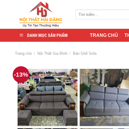
Skip
to
Tìm
content
kiếm:
DANH MỤC SẢN PHẨM
TRANG CHỦ
T
Trang chủ
/
Nội Thất Gia Đình
/
Bàn Ghế Sofa
-13%