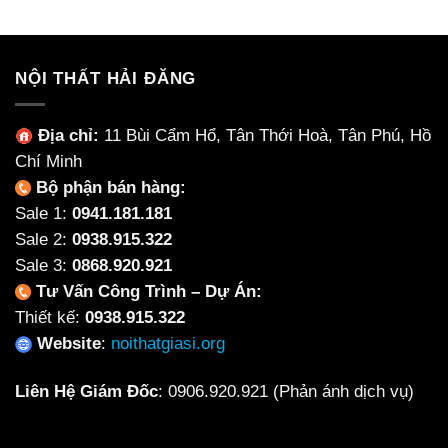
2,650
NỘI THẤT HẢI ĐĂNG
Địa chỉ:
11 Bùi Cẩm Hổ, Tân Thới Hoà, Tân Phú, Hồ
Chí Minh
Bộ phận bán hàng:
Sale 1:
0941.181.181
Sale 2:
0938.915.322
Sale 3:
0868.920.921
Tư Vấn Công Trình – Dự Án:
Thiết kế:
0938.915.322
Website
:
noithatgiasi.org
Liên Hệ Giám Đốc
:
0906.920.921
(Phản ánh dịch vụ)