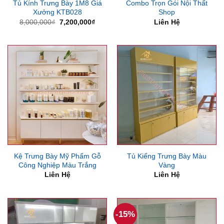
Tủ Kính Trưng Bày 1M8 Giá
Combo Trọn Gói Nội Thất
Xưởng KTB028
Shop
Giá
Giá
8,000,000
₫
7,200,000
₫
Liên Hệ
gốc
hiện
là:
tại
8,000,000₫.
là:
7,200,000₫.
Kệ Trưng Bày Mỹ Phẩm Gỗ
Tủ Kiếng Trưng Bày Màu
Công Nghiệp Màu Trắng
Vàng
Liên Hệ
Liên Hệ
-15%