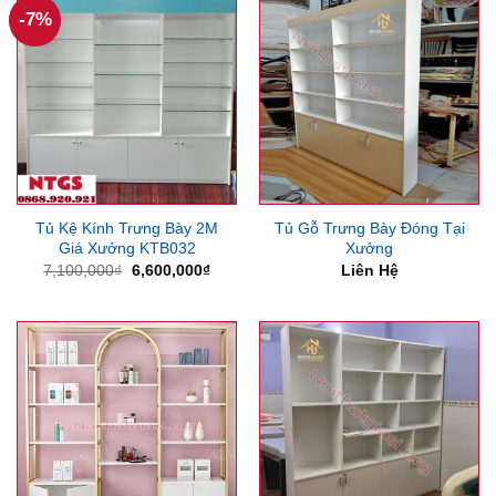
-7%
Tủ Kệ Kính Trưng Bày 2M
Tủ Gỗ Trưng Bày Đóng Tại
Giá Xưởng KTB032
Xưởng
Giá
Giá
7,100,000
₫
6,600,000
₫
Liên Hệ
gốc
hiện
là:
tại
7,100,000₫.
là:
6,600,000₫.