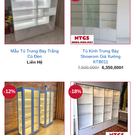
Mẫu Tủ Trưng Bày Trắng
Tủ Kính Trưng Bày
Có Đèn
Showrom Giá Xưởng
KTB011
Liên Hệ
Giá
Giá
7,500,000
₫
6,350,000
₫
gốc
hiện
là:
tại
7,500,000₫.
là:
6,350
-12%
-18%