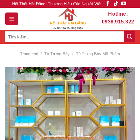
Skip
Nội Thất Hải Đăng: Thương Hiệu Của Người Việt
to
Hotline:
content
0938.915.322
Tìm
kiếm:
Trang chủ
/
Tủ Trưng Bày
/
Tủ Trưng Bày Mỹ Phẩm