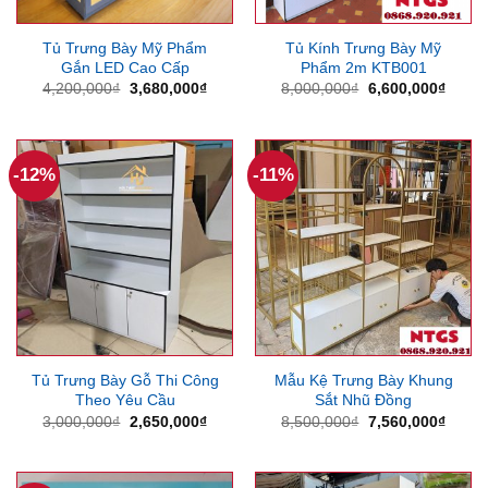
Tủ Trưng Bày Mỹ Phẩm
Tủ Kính Trưng Bày Mỹ
Gắn LED Cao Cấp
Phẩm 2m KTB001
Giá
Giá
Giá
Giá
4,200,000
₫
3,680,000
₫
8,000,000
₫
6,600,000
₫
gốc
hiện
gốc
hiện
là:
tại
là:
tại
4,200,000₫.
là:
8,000,000₫.
là:
3,680,000₫.
6,600
-12%
-11%
Tủ Trưng Bày Gỗ Thi Công
Mẫu Kệ Trưng Bày Khung
Theo Yêu Cầu
Sắt Nhũ Đồng
Giá
Giá
Giá
Giá
3,000,000
₫
2,650,000
₫
8,500,000
₫
7,560,000
₫
gốc
hiện
gốc
hiện
là:
tại
là:
tại
3,000,000₫.
là:
8,500,000₫.
là:
2,650,000₫.
7,560