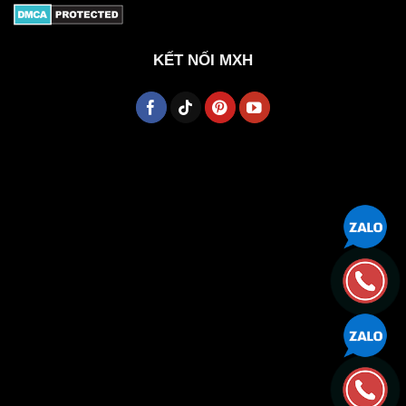
KẾT NỐI MXH