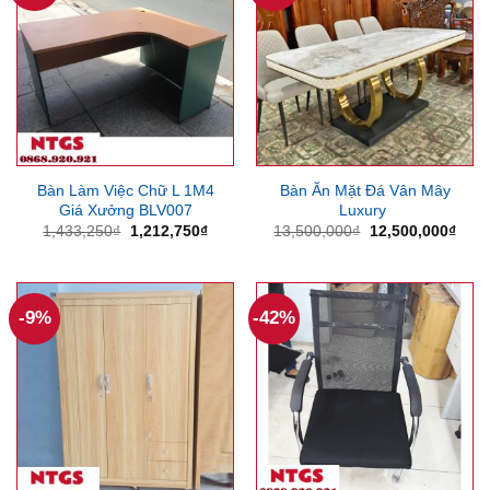
Bàn Làm Việc Chữ L 1M4
Bàn Ăn Mặt Đá Vân Mây
Giá Xưởng BLV007
Luxury
Giá
Giá
Giá
Giá
1,433,250
₫
1,212,750
₫
13,500,000
₫
12,500,000
₫
gốc
hiện
gốc
hiện
là:
tại
là:
tại
1,433,250₫.
là:
13,500,000₫.
là:
1,212,750₫.
12,5
-9%
-42%