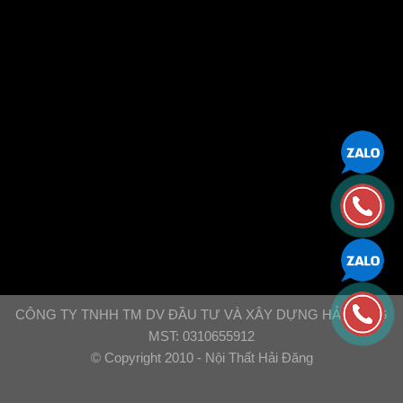
CÔNG TY TNHH TM DV ĐẦU TƯ VÀ XÂY DỰNG HẢI ĐĂNG
MST: 0310655912
© Copyright 2010 - Nội Thất Hải Đăng