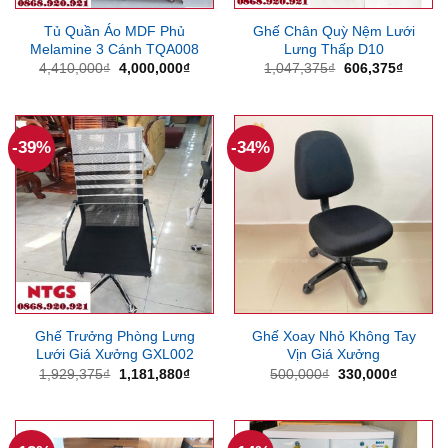
Tủ Quần Áo MDF Phủ
Ghế Chân Quỳ Nệm Lưới
Melamine 3 Cánh TQA008
Lưng Thấp D10
Giá
Giá
Giá
Giá
4,410,000
₫
4,000,000
₫
1,047,375
₫
606,375
₫
gốc
hiện
gốc
hiện
là:
tại
là:
tại
4,410,000₫.
là:
1,047,375₫.
là:
4,000,000₫.
606,37
-39%
-34%
Ghế Trưởng Phòng Lưng
Ghế Xoay Nhỏ Không Tay
Lưới Giá Xưởng GXL002
Vịn Giá Xưởng
Giá
Giá
Giá
Giá
1,929,375
₫
1,181,880
₫
500,000
₫
330,000
₫
gốc
hiện
gốc
hiện
là:
tại
là:
tại
1,929,375₫.
là:
500,000₫.
là:
1,181,880₫.
330,000