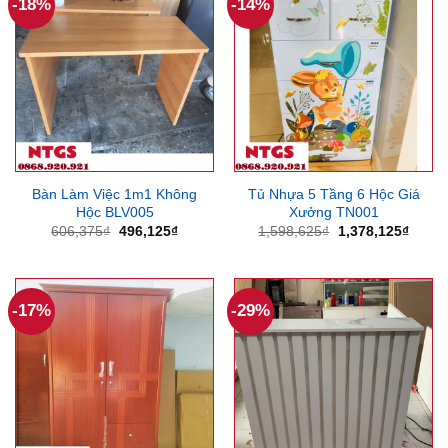
-18%
-14%
Bàn Làm Việc 1m1 Không
Tủ Nhựa 5 Tầng 6 Hộc Giá
Hộc BLV005
Xưởng TN001
Giá
Giá
Giá
Giá
606,375
₫
496,125
₫
1,598,625
₫
1,378,125
₫
gốc
hiện
gốc
hiện
là:
tại
là:
tại
606,375₫.
là:
1,598,625₫.
là:
496,125₫.
1,378
-17%
-29%