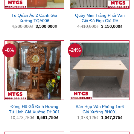
Tủ Quần Áo 2 Cánh Giá
Quầy Mini Trắng Phối Vân
Xưởng TQA006
Giả Đá Đẹp Giá Rẻ
Giá
Giá
Giá
Giá
4,200,000
₫
3,500,000
₫
4,410,000
₫
3,150,000
₫
gốc
hiện
gốc
hiện
là:
tại
là:
tại
4,200,000₫.
là:
4,410,000₫.
là:
3,500,000₫.
3,150
-8%
-24%
Đồng Hồ Gỗ Đinh Hương
Bàn Họp Văn Phòng 1m6
Tứ Linh Giá Xưởng DH001
Giá Xưởng BH001
Giá
Giá
Giá
Giá
10,473,750
₫
9,591,750
₫
1,378,125
₫
1,047,375
₫
gốc
hiện
gốc
hiện
là:
tại
là:
tại
10,473,750₫.
là:
1,378,125₫.
là: