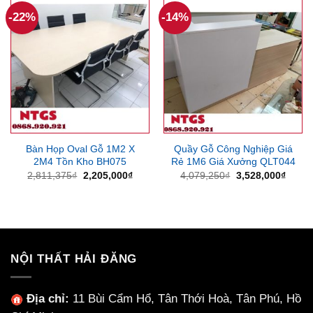
9,591,750₫.
1,047
-22%
-14%
Bàn Họp Oval Gỗ 1M2 X
Quầy Gỗ Công Nghiệp Giá
2M4 Tồn Kho BH075
Rẻ 1M6 Giá Xưởng QLT044
Giá
Giá
Giá
Giá
2,811,375
₫
2,205,000
₫
4,079,250
₫
3,528,000
₫
gốc
hiện
gốc
hiện
là:
tại
là:
tại
2,811,375₫.
là:
4,079,250₫.
là:
2,205,000₫.
3,528
NỘI THẤT HẢI ĐĂNG
Địa chỉ:
11 Bùi Cẩm Hổ, Tân Thới Hoà, Tân Phú, Hồ