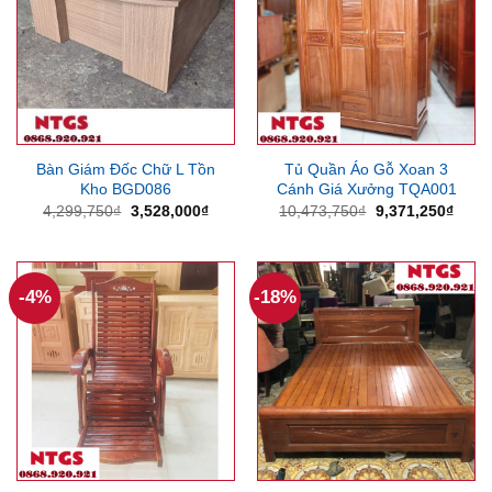
Bàn Giám Đốc Chữ L Tồn
Tủ Quần Áo Gỗ Xoan 3
Kho BGD086
Cánh Giá Xưởng TQA001
Giá
Giá
Giá
Giá
4,299,750
₫
3,528,000
₫
10,473,750
₫
9,371,250
₫
gốc
hiện
gốc
hiện
là:
tại
là:
tại
4,299,750₫.
là:
10,473,750₫.
là:
3,528,000₫.
9,371
-4%
-18%