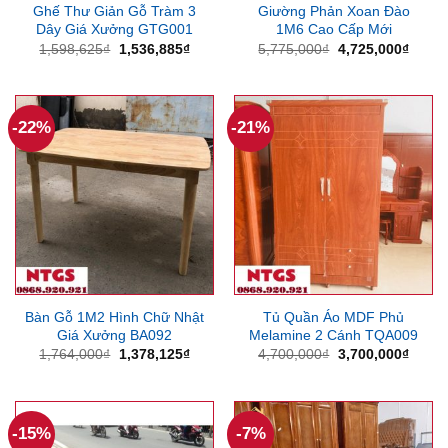
Ghế Thư Giản Gỗ Tràm 3
Giường Phản Xoan Đào
Dây Giá Xưởng GTG001
1M6 Cao Cấp Mới
Giá
Giá
Giá
Giá
1,598,625
₫
1,536,885
₫
5,775,000
₫
4,725,000
₫
gốc
hiện
gốc
hiện
là:
tại
là:
tại
1,598,625₫.
là:
5,775,000₫.
là:
1,536,885₫.
4,725
-22%
-21%
Bàn Gỗ 1M2 Hình Chữ Nhật
Tủ Quần Áo MDF Phủ
Giá Xưởng BA092
Melamine 2 Cánh TQA009
Giá
Giá
Giá
Giá
1,764,000
₫
1,378,125
₫
4,700,000
₫
3,700,000
₫
gốc
hiện
gốc
hiện
là:
tại
là:
tại
1,764,000₫.
là:
4,700,000₫.
là:
1,378,125₫.
3,700
-15%
-7%