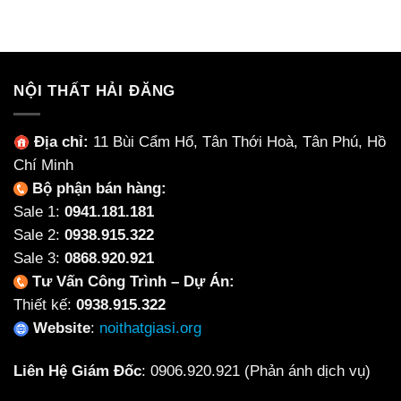
là:
tại
14,700,000₫.
là:
13,6
NỘI THẤT HẢI ĐĂNG
Địa chỉ:
11 Bùi Cẩm Hổ, Tân Thới Hoà, Tân Phú, Hồ
Chí Minh
Bộ phận bán hàng:
Sale 1:
0941.181.181
Sale 2:
0938.915.322
Sale 3:
0868.920.921
Tư Vấn Công Trình – Dự Án:
Thiết kế:
0938.915.322
Website
:
noithatgiasi.org
Liên Hệ Giám Đốc
:
0906.920.921
(Phản ánh dịch vụ)