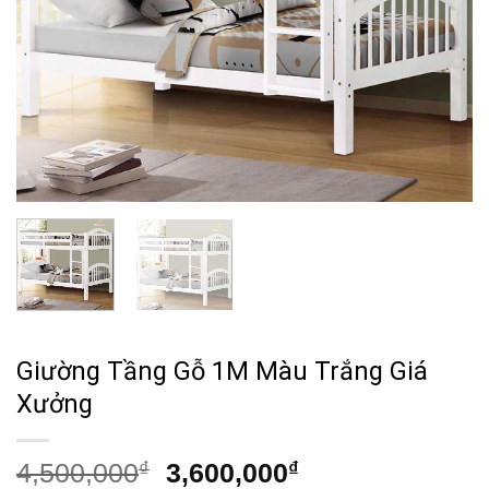
Giường Tầng Gỗ 1M Màu Trắng Giá
Xưởng
Giá
Giá
4,500,000
₫
3,600,000
₫