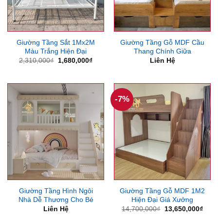
Giường Tầng Sắt 1Mx2M
Giường Tầng Gỗ MDF Cầu
Màu Trắng Hiện Đại
Thang Chính Giữa
Giá
Giá
2,310,000
₫
1,680,000
₫
Liên Hệ
gốc
hiện
là:
tại
2,310,000₫.
là:
1,680,000₫.
-7%
Giường Tầng Hình Ngôi
Giường Tầng Gỗ MDF 1M2
Nhà Dễ Thương Cho Bé
Hiện Đại Giá Xưởng
Giá
Giá
Liên Hệ
14,700,000
₫
13,650,000
₫
gốc
hiện