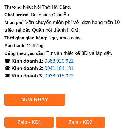
gốc
hiện
Thương hiệu
: Nội Thất Hải Đăng.
là:
tại
Chất lượng
: Đạt chuẩn Châu Âu.
4,500,000₫.
là:
: Vận chuyển miễn phí với đơn hàng trên 10
Miễn phí
3,600,000₫.
triệu tại các Quận nội thành HCM.
Thời gian giao hàng
: Ngay trong ngày.
Bảo hành
: 12 tháng.
: Tư vấn thiết kế 3D và lắp đặt.
Đóng theo yêu cầu
☎ Kinh doanh 1:
0868.920.921
☎ Kinh doanh 2:
0941.181.181
☎ Kinh doanh 3:
0938.915.322
MUA NGAY
Zalo - KD1
Zalo - KD2