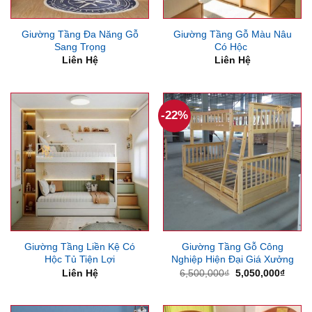
Giường Tầng Đa Năng Gỗ
Giường Tầng Gỗ Màu Nâu
Sang Trọng
Có Hộc
Liên Hệ
Liên Hệ
-22%
Giường Tầng Liền Kệ Có
Giường Tầng Gỗ Công
Hộc Tủ Tiện Lợi
Nghiệp Hiện Đại Giá Xưởng
Giá
Giá
Liên Hệ
6,500,000
₫
5,050,000
₫
gốc
hiện
là:
tại
6,500,000₫.
là:
5,050