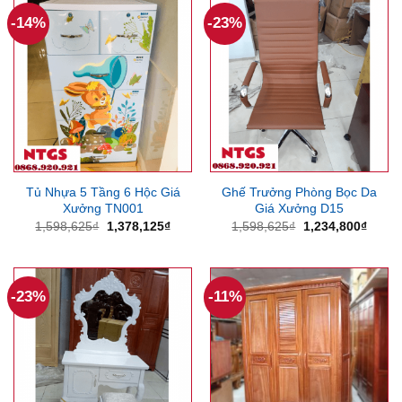
4,000,000₫.
1,312
-14%
-23%
Tủ Nhựa 5 Tầng 6 Hộc Giá
Ghế Trưởng Phòng Bọc Da
Xưởng TN001
Giá Xưởng D15
Giá
Giá
Giá
Giá
1,598,625
₫
1,378,125
₫
1,598,625
₫
1,234,800
₫
gốc
hiện
gốc
hiện
là:
tại
là:
tại
1,598,625₫.
là:
1,598,625₫.
là:
1,378,125₫.
1,234
-23%
-11%