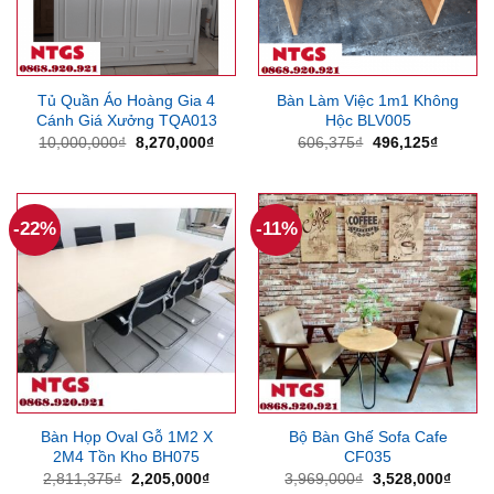
Tủ Quần Áo Hoàng Gia 4
Bàn Làm Việc 1m1 Không
Cánh Giá Xưởng TQA013
Hộc BLV005
Giá
Giá
Giá
Giá
10,000,000
₫
8,270,000
₫
606,375
₫
496,125
₫
gốc
hiện
gốc
hiện
là:
tại
là:
tại
10,000,000₫.
là:
606,375₫.
là:
8,270,000₫.
496,125
-22%
-11%
Bàn Họp Oval Gỗ 1M2 X
Bộ Bàn Ghế Sofa Cafe
2M4 Tồn Kho BH075
CF035
Giá
Giá
Giá
Giá
2,811,375
₫
2,205,000
₫
3,969,000
₫
3,528,000
₫
gốc
hiện
gốc
hiện