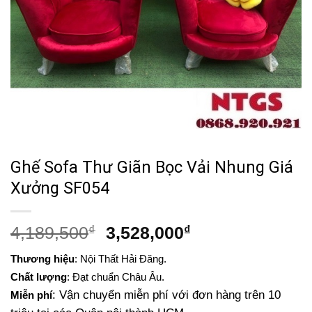
Ghế Sofa Thư Giãn Bọc Vải Nhung Giá
Xưởng SF054
Giá
Giá
4,189,500
₫
3,528,000
₫
gốc
hiện
Thương hiệu
: Nội Thất Hải Đăng.
là:
tại
Chất lượng
: Đạt chuẩn Châu Âu.
4,189,500₫.
là:
: Vận chuyển miễn phí với đơn hàng trên 10
Miễn phí
3,528,000₫.