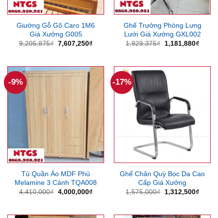
Giường Gỗ Gõ Caro 1M6
Ghế Trưởng Phòng Lưng
Giá Xưởng G005
Lưới Giá Xưởng GXL002
Giá
Giá
Giá
Giá
9,205,875
₫
7,607,250
₫
1,929,375
₫
1,181,880
₫
gốc
hiện
gốc
hiện
là:
tại
là:
tại
9,205,875₫.
là:
1,929,375₫.
là:
7,607,250₫.
1,181
-9%
-17%
Tủ Quần Áo MDF Phủ
Ghế Chân Quỳ Bọc Da Cao
Melamine 3 Cánh TQA008
Cấp Giá Xưởng
Giá
Giá
Giá
Giá
4,410,000
₫
4,000,000
₫
1,575,000
₫
1,312,500
₫
gốc
hiện
gốc
hiện
là:
tại
là:
tại
4,410,000₫.
là:
1,575,000₫.
là: