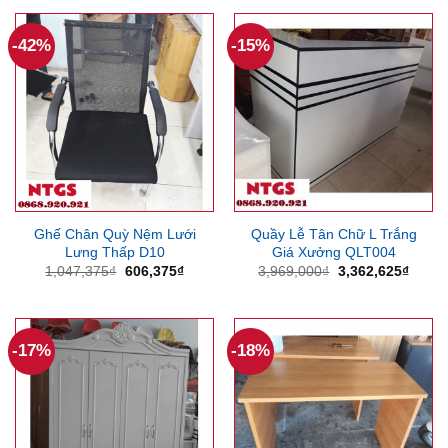
1,433,250₫.
là:
1,752,975₫.
là:
1,212,750₫.
1,428
-42%
-15%
Ghế Chân Quỳ Nệm Lưới
Quầy Lễ Tân Chữ L Trắng
Lưng Thấp D10
Giá Xưởng QLT004
Giá
Giá
Giá
Giá
1,047,375
₫
606,375
₫
3,969,000
₫
3,362,625
₫
gốc
hiện
gốc
hiện
là:
tại
là:
tại
1,047,375₫.
là:
3,969,000₫.
là:
606,375₫.
3,362
-17%
-18%