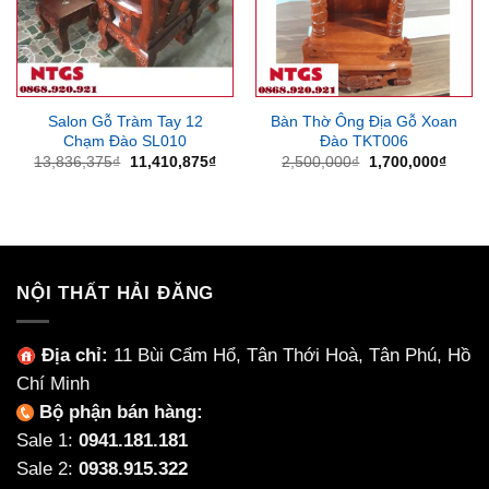
Salon Gỗ Tràm Tay 12
Bàn Thờ Ông Địa Gỗ Xoan
Chạm Đào SL010
Đào TKT006
Giá
Giá
Giá
Giá
13,836,375
₫
11,410,875
₫
2,500,000
₫
1,700,000
₫
gốc
hiện
gốc
hiện
là:
tại
là:
tại
13,836,375₫.
là:
2,500,000₫.
là:
11,410,875₫.
1,700
NỘI THẤT HẢI ĐĂNG
Địa chỉ:
11 Bùi Cẩm Hổ, Tân Thới Hoà, Tân Phú, Hồ
Chí Minh
Bộ phận bán hàng:
Sale 1:
0941.181.181
Sale 2:
0938.915.322