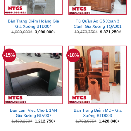
Bàn Trang Điểm Hoàng Gia
Tủ Quần Áo Gỗ Xoan 3
Giá Xưởng BTD004
Cánh Giá Xưởng TQA001
Giá
Giá
Giá
Giá
4,000,000
₫
3,090,000
₫
10,473,750
₫
9,371,250
₫
gốc
hiện
gốc
hiện
là:
tại
là:
tại
4,000,000₫.
là:
10,473,750₫.
là:
3,090,000₫.
9,371
-15%
-18%
Bàn Làm Việc Chữ L 1M4
Bàn Trang Điểm MDF Giá
Giá Xưởng BLV007
Xưởng BTD003
Giá
Giá
Giá
Giá
1,433,250
₫
1,212,750
₫
1,752,975
₫
1,428,840
₫
gốc
hiện
gốc
hiện
là:
tại
là:
tại