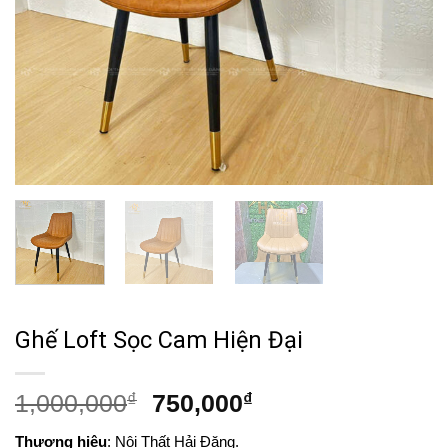
Ghế Loft Sọc Cam Hiện Đại
Giá
Giá
1,000,000
₫
750,000
₫
gốc
hiện
Thương hiệu
: Nội Thất Hải Đăng.