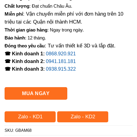
là:
tại
Chất lượng
: Đạt chuẩn Châu Âu.
1,000,000₫.
là:
: Vận chuyển miễn phí với đơn hàng trên 10
Miễn phí
750,000₫.
triệu tại các Quận nội thành HCM.
Thời gian giao hàng
: Ngay trong ngày.
Bảo hành
: 12 tháng.
: Tư vấn thiết kế 3D và lắp đặt.
Đóng theo yêu cầu
☎ Kinh doanh 1:
0868.920.921
☎ Kinh doanh 2:
0941.181.181
☎ Kinh doanh 3:
0938.915.322
MUA NGAY
Zalo - KD1
Zalo - KD2
SKU:
GBAM68