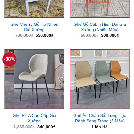
Ghế Cherry Gỗ Tự Nhiên
Ghế Gỗ Cabin Hiện Đại Giá
Giá Xưởng
Xưởng (Nhiều Màu)
Giá
Giá
Giá
Giá
700,000
₫
550,000
₫
500,000
₫
300,000
₫
gốc
hiện
gốc
hiện
là:
tại
là:
tại
700,000₫.
là:
500,000₫.
là:
550,000₫.
300,000
-38%
Ghế PITA Cao Cấp Giá
Ghế Ăn Chân Sắt Lưng Tựa
Xưởng
Rãnh Sang Trọng (3 Màu)
Giá
Giá
1,365,000
₫
840,000
₫
Liên Hệ
gốc
hiện