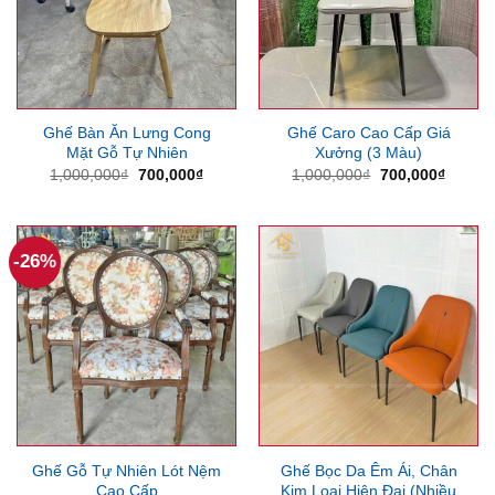
Ghế Bàn Ăn Lưng Cong
Ghế Caro Cao Cấp Giá
Mặt Gỗ Tự Nhiên
Xưởng (3 Màu)
Giá
Giá
Giá
Giá
1,000,000
₫
700,000
₫
1,000,000
₫
700,000
₫
gốc
hiện
gốc
hiện
là:
tại
là:
tại
1,000,000₫.
là:
1,000,000₫.
là:
700,000₫.
700,00
-26%
Ghế Gỗ Tự Nhiên Lót Nệm
Ghế Bọc Da Êm Ái, Chân
Cao Cấp
Kim Loại Hiện Đại (Nhiều