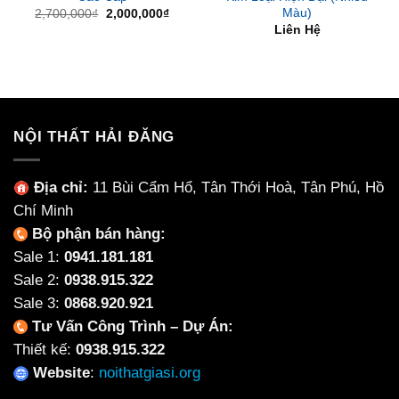
Màu)
Giá
Giá
2,700,000
₫
2,000,000
₫
gốc
hiện
Liên Hệ
là:
tại
2,700,000₫.
là:
2,000,000₫.
NỘI THẤT HẢI ĐĂNG
Địa chỉ:
11 Bùi Cẩm Hổ, Tân Thới Hoà, Tân Phú, Hồ
Chí Minh
Bộ phận bán hàng:
Sale 1:
0941.181.181
Sale 2:
0938.915.322
Sale 3:
0868.920.921
Tư Vấn Công Trình – Dự Án:
Thiết kế:
0938.915.322
Website
:
noithatgiasi.org