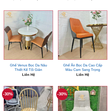
gốc
hiện
gốc
hiện
là:
tại
là:
tại
1,000,000₫.
là:
1,050,000₫.
là:
750,000₫.
700,00
Ghế Venus Bọc Da Nâu
Ghế Ăn Bọc Da Cao Cấp
Thiết Kế Tối Giản
Màu Cam Sang Trọng
Liên Hệ
Liên Hệ
-30%
-30%