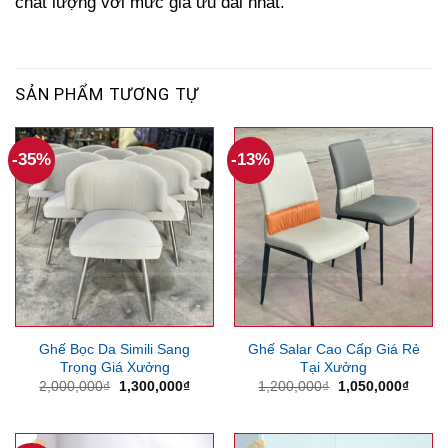
chất lượng với mức giá ưu đãi nhất.
SẢN PHẨM TƯƠNG TỰ
-35%
-13%
Ghế Bọc Da Simili Sang
Ghế Salar Cao Cấp Giá Rẻ
Trọng Giá Xưởng
Tại Xưởng
Giá
Giá
Giá
Giá
2,000,000
₫
1,300,000
₫
1,200,000
₫
1,050,000
₫
gốc
hiện
gốc
hiện
là:
tại
là:
tại
2,000,000₫.
là:
1,200,000₫.
là:
1,300,000₫.
1,050