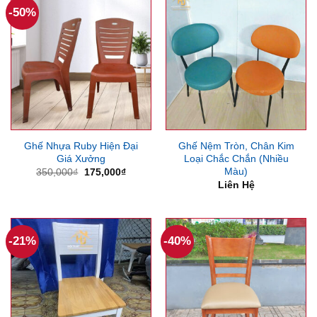
-50%
Ghế Nhựa Ruby Hiện Đại
Ghế Nệm Tròn, Chân Kim
Giá Xưởng
Loại Chắc Chắn (Nhiều
Màu)
Giá
Giá
350,000
₫
175,000
₫
gốc
hiện
Liên Hệ
là:
tại
350,000₫.
là:
175,000₫.
-21%
-40%