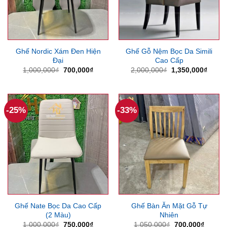
Ghế Nordic Xám Đen Hiện
Ghế Gỗ Nệm Bọc Da Simili
Đại
Cao Cấp
Giá
Giá
Giá
Giá
1,000,000
₫
700,000
₫
2,000,000
₫
1,350,000
₫
gốc
hiện
gốc
hiện
là:
tại
là:
tại
1,000,000₫.
là:
2,000,000₫.
là:
700,000₫.
1,350
-25%
-33%
Ghế Nate Bọc Da Cao Cấp
Ghế Bàn Ăn Mặt Gỗ Tự
(2 Màu)
Nhiên
Giá
Giá
Giá
Giá
1,000,000
₫
750,000
₫
1,050,000
₫
700,000
₫