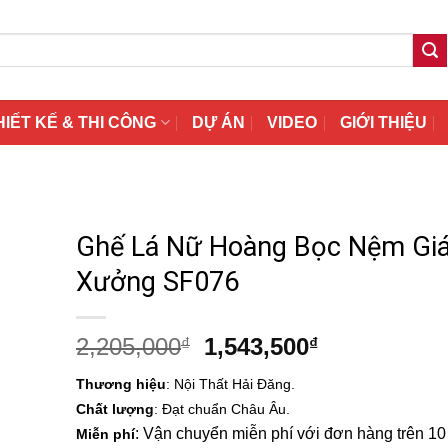
HIẾT KẾ & THI CÔNG
DỰ ÁN
VIDEO
GIỚI THIỆU
Ghế Lá Nữ Hoàng Bọc Nệm Gi
Xưởng SF076
Giá
Giá
2,205,000
1,543,500
₫
₫
gốc
hiện
Thương hiệu
: Nội Thất Hải Đăng.
là:
tại
Chất lượng
: Đạt chuẩn Châu Âu.
2,205,000₫.
là:
: Vận chuyển miễn phí với đơn hàng trên 10 t
Miễn phí
1,543,500₫.