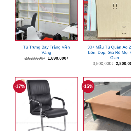
Tủ Trưng Bày Trắng Viền
30+ Mẫu Tủ Quần Áo 
Vàng
Bền, Đẹp, Giá Rẻ Mọi
Gian
Giá
Giá
2,520,000
₫
1,890,000
₫
gốc
hiện
Giá
3,500,000
₫
2,800,0
là:
tại
gốc
2,520,000₫.
là:
là:
1,890,000₫.
3,500,0
-17%
-15%