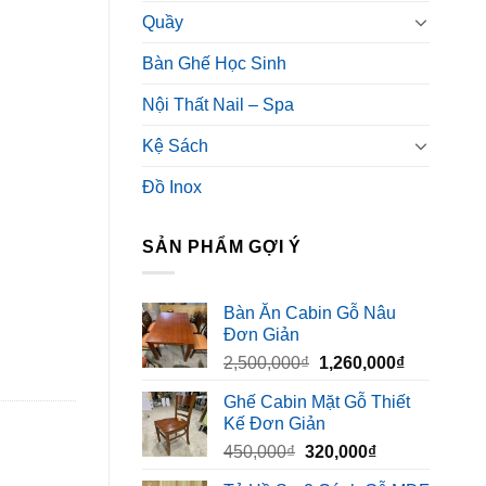
Quầy
Bàn Ghế Học Sinh
Nội Thất Nail – Spa
Kệ Sách
Đồ Inox
SẢN PHẨM GỢI Ý
Bàn Ăn Cabin Gỗ Nâu
Đơn Giản
Giá
Giá
2,500,000
₫
1,260,000
₫
gốc
hiện
Ghế Cabin Mặt Gỗ Thiết
là:
tại
Kế Đơn Giản
2,500,000₫.
là:
Giá
Giá
450,000
₫
320,000
₫
1,260,000₫
gốc
hiện