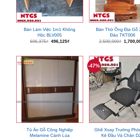
Bàn Làm Việc 1m1 Không
Bàn Thờ Ông Địa Gỗ
Hộc BLV005
Đào TKT006
Giá
Giá
Giá
606,375
₫
496,125
₫
2,500,000
₫
1,700,0
gốc
hiện
gốc
là:
tại
là:
606,375₫.
là:
2,500,0
496,125₫.
-47%
Tủ Áo Gỗ Công Nghiệp
Ghế Xoay Trưởng Phò
Melamine Cánh Lùa
Kê Đầu Và Chân D