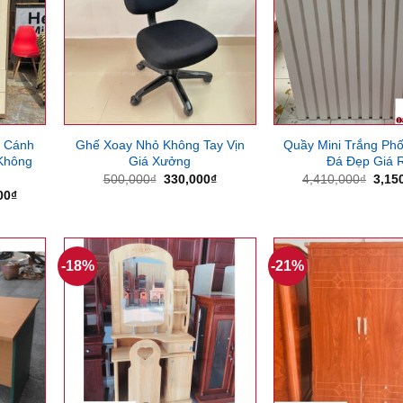
2 Cánh
Ghế Xoay Nhỏ Không Tay Vịn
Quầy Mini Trắng Phố
 Không
Giá Xưởng
Đá Đẹp Giá 
Giá
Giá
Giá
500,000
₫
330,000
₫
4,410,000
₫
3,15
gốc
hiện
gốc
Giá
00
₫
là:
tại
là:
hiện
500,000₫.
là:
4,41
tại
330,000₫.
00₫.
là:
2,800,000₫.
-18%
-21%