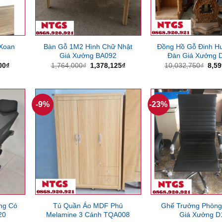
 Xoan
Bàn Gỗ 1M2 Hình Chữ Nhật
Đồng Hồ Gỗ Đinh H
Giá Xưởng BA092
Đàn Giá Xưởng 
Giá
Giá
Giá
Giá
00
₫
1,764,000
₫
1,378,125
₫
10,032,750
₫
8,59
hiện
gốc
hiện
gốc
tại
là:
tại
là:
00₫.
là:
1,764,000₫.
là:
10,0
1,700,000₫.
1,378,125₫.
-9%
-23%
ng Có
Tủ Quần Áo MDF Phủ
Ghế Trưởng Phòng
20
Melamine 3 Cánh TQA008
Giá Xưởng D