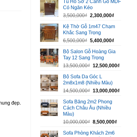
Tủ Hồ Sơ 2 Cánh Gỗ MDF
là:
tại
Có Ngăn Kéo
450,000₫.
là:
Giá
Giá
3,500,000
₫
2,300,000
₫
320,000₫.
gốc
hiện
Kệ Thờ Gỗ 1m47 Chạm
là:
tại
Khắc Sang Trọng
3,500,000₫.
là:
Giá
Giá
6,500,000
₫
5,400,000
₫
2,300,000₫
gốc
hiện
Bộ Salon Gỗ Hoàng Gia
là:
tại
Tay 12 Sang Trọng
6,500,000₫.
là:
Giá
Giá
13,500,000
₫
12,500,000
₫
5,400,000₫
gốc
hiện
Bộ Sofa Da Góc L
là:
tại
2m8x1m8 (Nhiều Màu)
13,500,000₫.
là:
Giá
Giá
14,500,000
₫
13,000,000
₫
12,500,
gốc
hiện
Sofa Băng 2m2 Phong
nhung đẹp.
là:
tại
Cách Châu Âu (Nhiều
14,500,000₫.
là:
Màu)
13,000,
Giá
Giá
10,000,000
₫
8,500,000
₫
gốc
hiện
Sofa Phòng Khách 2m6
là:
tại