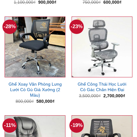
Giá
Giá
Giá
Giá
1,100,000
₫
900,000
₫
750,000
₫
600,000
₫
gốc
hiện
gốc
hiện
là:
tại
là:
tại
1,100,000₫.
là:
750,000₫.
là:
900,000₫.
600,000
-28%
-23%
Ghế Xoay Văn Phòng Lưng
Ghế Công Thái Học Lưới
Lưới Có Gù Giá Xưởng (2
Có Gác Chân Hiện Đại
Màu)
Giá
Giá
3,500,000
₫
2,700,000
₫
gốc
hiện
Giá
Giá
800,000
₫
580,000
₫
là:
tại
gốc
hiện
3,500,000₫.
là:
là:
tại
2,700
800,000₫.
là:
580,000₫.
-11%
-19%