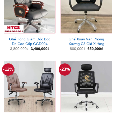
Ghế Tổng Giám Đốc Bọc
Ghế Xoay Văn Phòng
Da Cao Cấp GGD004
Xương Cá Giá Xưởng
Giá
Giá
Giá
Giá
3,800,000
₫
3,400,000
₫
800,000
₫
650,000
₫
gốc
hiện
gốc
hiện
là:
tại
là:
tại
3,800,000₫.
là:
800,000₫.
là:
3,400,000₫.
650,000
-12%
-23%