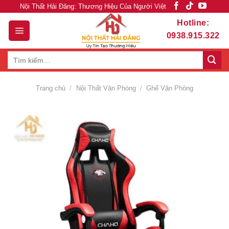
Skip
Nội Thất Hải Đăng: Thương Hiệu Của Người Việt
to
Hotline:
content
0938.915.322
Tìm
kiếm:
Trang chủ
/
Nội Thất Văn Phòng
/
Ghế Văn Phòng