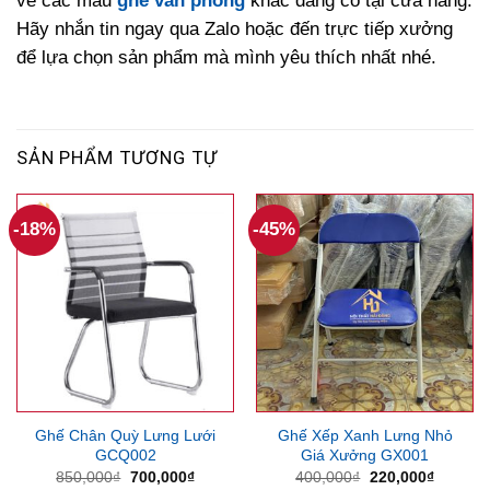
về các mẫu
ghế văn phòng
khác đang có tại cửa hàng.
Hãy nhắn tin ngay qua Zalo hoặc đến trực tiếp xưởng
để lựa chọn sản phẩm mà mình yêu thích nhất nhé.
SẢN PHẨM TƯƠNG TỰ
-18%
-45%
Ghế Chân Quỳ Lưng Lưới
Ghế Xếp Xanh Lưng Nhỏ
GCQ002
Giá Xưởng GX001
Giá
Giá
Giá
Giá
850,000
₫
700,000
₫
400,000
₫
220,000
₫