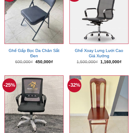
Ghế Gấp Bọc Da Chân Sắt
Ghế Xoay Lưng Lưới Cao
Đen
Giá Xưởng
Giá
Giá
Giá
Giá
600,000
₫
450,000
₫
1,500,000
₫
1,160,000
₫
gốc
hiện
gốc
hiện
là:
tại
là:
tại
600,000₫.
là:
1,500,000₫.
là:
450,000₫.
1,160
-25%
-32%