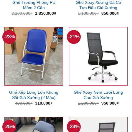
Ghế Trưởng Phòng PU
Ghế Xoay Xương Cá Có
Mâm 2 Cần
Tựa Đầu Giá Xưởng
Giá
Giá
Giá
Giá
2,100,000
₫
1,850,000
₫
1,100,000
₫
850,000
₫
gốc
hiện
gốc
hiện
là:
tại
là:
tại
2,100,000₫.
là:
1,100,000₫.
là:
1,850,000₫.
850,00
-23%
-21%
Ghế Xếp Lưng Lớn Khung
Ghế Xoay Nệm Lưới Lưng
Sắt Giá Xưởng (2 Màu)
Cao Giá Xưởng
Giá
Giá
Giá
Giá
400,000
₫
310,000
₫
1,200,000
₫
950,000
₫
gốc
hiện
gốc
hiện
là:
tại
là:
tại
400,000₫.
là:
1,200,000₫.
là:
310,000₫.
950,00
-25%
-23%