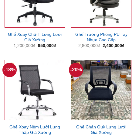
Ghế Xoay Chữ T Lưng Lưới
Ghế Trưởng Phòng PU Tay
Giá Xưởng
Nhựa Cao Cấp
Giá
Giá
Giá
Giá
1,200,000
₫
950,000
₫
2,800,000
₫
2,400,000
₫
gốc
hiện
gốc
hiện
là:
tại
là:
tại
1,200,000₫.
là:
2,800,000₫.
là:
950,000₫.
2,400
-18%
-20%
Ghế Xoay Nệm Lưới Lưng
Ghế Chân Quỳ Lưng Lưới
Thấp Giá Xưởng
Giá Xưởng