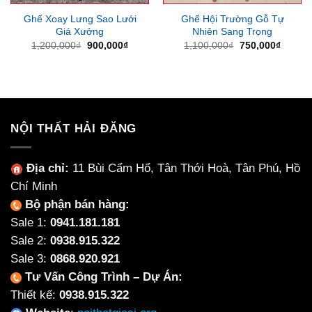
Ghế Xoay Lưng Sao Lưới
Ghế Hội Trường Gỗ Tự
Giá Xưởng
Nhiên Sang Trọng
Giá
Giá
Giá
Giá
1,200,000
₫
900,000
₫
1,100,000
₫
750,000
₫
gốc
hiện
gốc
hiện
là:
tại
là:
tại
1,200,000₫.
là:
1,100,000₫.
là:
900,000₫.
750,00
NỘI THẤT HẢI ĐĂNG
Địa chỉ:
11 Bùi Cẩm Hổ, Tân Thới Hoà, Tân Phú, Hồ
Chí Minh
Bộ phận bán hàng:
Sale 1:
0941.181.181
Sale 2:
0938.915.322
Sale 3:
0868.920.921
Tư Vấn Công Trình – Dự Án:
Thiết kế:
0938.915.322