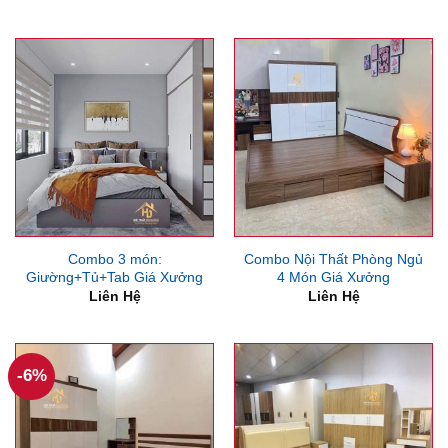
gốc
hiện
là:
tại
8,500,000₫.
là:
6,500,000₫.
Combo 3 món:
Combo Nội Thất Phòng Ngủ
Giường+Tủ+Tab Giá Xưởng
4 Món Giá Xưởng
Liên Hệ
Liên Hệ
-6%