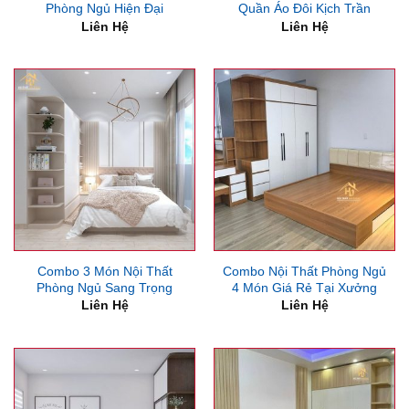
Phòng Ngủ Hiện Đại
Quần Áo Đôi Kịch Trần
Liên Hệ
Liên Hệ
Combo 3 Món Nội Thất
Combo Nội Thất Phòng Ngủ
Phòng Ngủ Sang Trọng
4 Món Giá Rẻ Tại Xưởng
Liên Hệ
Liên Hệ