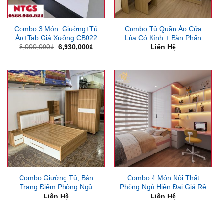
Combo 3 Món: Giường+Tủ
Combo Tủ Quần Áo Cửa
Áo+Tab Giá Xưởng CB022
Lùa Có Kính + Bàn Phấn
Giá
Giá
8,000,000
₫
6,930,000
₫
Liên Hệ
gốc
hiện
là:
tại
8,000,000₫.
là:
6,930,000₫.
Combo Giường Tủ, Bàn
Combo 4 Món Nội Thất
Trang Điểm Phòng Ngủ
Phòng Ngủ Hiện Đại Giá Rẻ
Liên Hệ
Liên Hệ