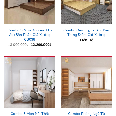
Combo 3 Món: Giường+Tủ
Combo Giường, Tủ Áo, Bàn
Áo+Bàn Phấn Giá Xưởng
Trang Điểm Giá Xưởng
CB038
Liên Hệ
Giá
Giá
13,000,000
₫
12,200,000
₫
gốc
hiện
là:
tại
13,000,000₫.
là:
12,200,000₫.
Combo 3 Món Nội Thất
Combo Phòng Ngủ Tủ