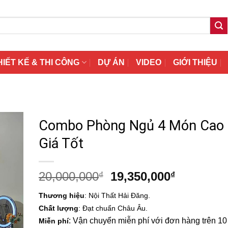
HIẾT KẾ & THI CÔNG
DỰ ÁN
VIDEO
GIỚI THIỆU
Combo Phòng Ngủ 4 Món Cao
Giá Tốt
Giá
Giá
20,000,000
19,350,000
₫
₫
gốc
hiện
Thương hiệu
: Nội Thất Hải Đăng.
là:
tại
Chất lượng
: Đạt chuẩn Châu Âu.
20,000,000₫.
là:
: Vận chuyển miễn phí với đơn hàng trên 10 t
Miễn phí
19,350,00