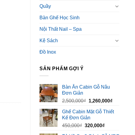
Quầy
Bàn Ghế Học Sinh
Nội Thất Nail – Spa
Kệ Sách
Đồ Inox
SẢN PHẨM GỢI Ý
Bàn Ăn Cabin Gỗ Nâu
Đơn Giản
Giá
Giá
2,500,000
₫
1,260,000
₫
gốc
hiện
Ghế Cabin Mặt Gỗ Thiết
là:
tại
Kế Đơn Giản
2,500,000₫.
là:
Giá
Giá
450,000
₫
320,000
₫
1,260,000₫
gốc
hiện