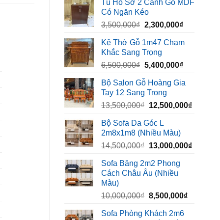
Tủ Hồ Sơ 2 Cánh Gỗ MDF
là:
tại
Có Ngăn Kéo
450,000₫.
là:
Giá
Giá
3,500,000
₫
2,300,000
₫
320,000₫.
gốc
hiện
Kệ Thờ Gỗ 1m47 Chạm
là:
tại
Khắc Sang Trọng
3,500,000₫.
là:
Giá
Giá
6,500,000
₫
5,400,000
₫
2,300,000₫
gốc
hiện
Bộ Salon Gỗ Hoàng Gia
là:
tại
Tay 12 Sang Trọng
6,500,000₫.
là:
Giá
Giá
13,500,000
₫
12,500,000
₫
5,400,000₫
gốc
hiện
Bộ Sofa Da Góc L
là:
tại
2m8x1m8 (Nhiều Màu)
13,500,000₫.
là:
Giá
Giá
14,500,000
₫
13,000,000
₫
12,500,
gốc
hiện
Sofa Băng 2m2 Phong
là:
tại
Cách Châu Âu (Nhiều
14,500,000₫.
là:
Màu)
13,000,
Giá
Giá
10,000,000
₫
8,500,000
₫
gốc
hiện
Sofa Phòng Khách 2m6
là:
tại