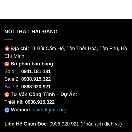
gốc
hiện
là:
tại
8,000,000₫.
là:
6,930,000₫.
NỘI THẤT HẢI ĐĂNG
Địa chỉ:
11 Bùi Cẩm Hổ, Tân Thới Hoà, Tân Phú, Hồ
Chí Minh
Bộ phận bán hàng:
Sale 1:
0941.181.181
Sale 2:
0938.915.322
Sale 3:
0868.920.921
Tư Vấn Công Trình – Dự Án:
Thiết kế:
0938.915.322
Website
:
noithatgiasi.org
Liên Hệ Giám Đốc
:
0906.920.921
(Phản ánh dịch vụ)