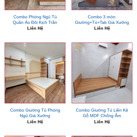
Combo Phòng Ngủ Tủ
Combo 3 món:
Quần Áo Đôi Kịch Trần
Giường+Tủ+Tab Giá Xưởng
Liên Hệ
Liên Hệ
Combo Giường Tủ Phòng
Combo Giường Tủ Liền Kệ
Ngủ Giá Xưởng
Gỗ MDF Chống Ẩm
Liên Hệ
Liên Hệ