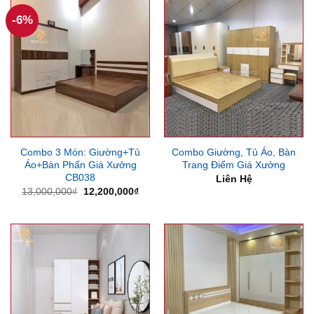
-6%
Combo 3 Món: Giường+Tủ
Combo Giường, Tủ Áo, Bàn
Áo+Bàn Phấn Giá Xưởng
Trang Điểm Giá Xưởng
CB038
Liên Hệ
Giá
Giá
13,000,000
₫
12,200,000
₫
gốc
hiện
là:
tại
13,000,000₫.
là:
12,200,000₫.