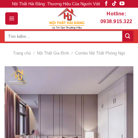
Skip
Nội Thất Hải Đăng: Thương Hiệu Của Người Việt
to
Hotline:
content
0938.915.322
Tìm
kiếm:
Trang chủ
/
Nội Thất Gia Đình
/
Combo Nội Thất Phòng Ngủ