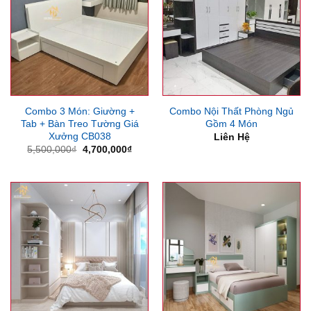
Combo 3 Món: Giường +
Combo Nội Thất Phòng Ngủ
Tab + Bàn Treo Tường Giá
Gồm 4 Món
Xưởng CB038
Liên Hệ
Giá
Giá
5,500,000
₫
4,700,000
₫
gốc
hiện
là:
tại
5,500,000₫.
là:
4,700,000₫.