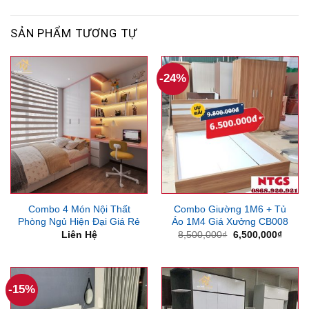
SẢN PHẨM TƯƠNG TỰ
-24%
Combo 4 Món Nội Thất
Combo Giường 1M6 + Tủ
Phòng Ngủ Hiện Đại Giá Rẻ
Áo 1M4 Giá Xưởng CB008
Giá
Giá
Liên Hệ
8,500,000
₫
6,500,000
₫
gốc
hiện
là:
tại
8,500,000₫.
là:
6,500
-15%