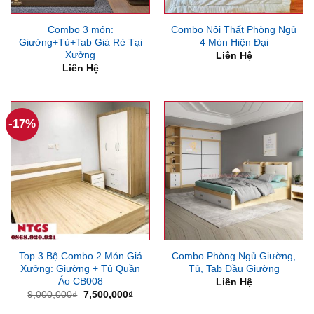
Combo 3 món:
Combo Nội Thất Phòng Ngủ
Giường+Tủ+Tab Giá Rẻ Tại
4 Món Hiện Đại
Xưởng
Liên Hệ
Liên Hệ
-17%
Top 3 Bộ Combo 2 Món Giá
Combo Phòng Ngủ Giường,
Xưởng: Giường + Tủ Quần
Tủ, Tab Đầu Giường
Áo CB008
Liên Hệ
Giá
Giá
9,000,000
₫
7,500,000
₫
gốc
hiện
là:
tại