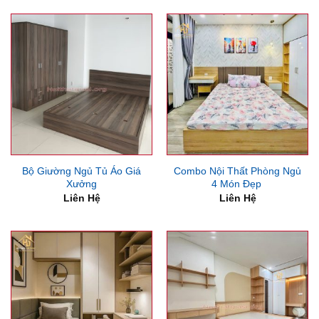
9,000,000₫.
là:
7,500,000₫.
Bộ Giường Ngủ Tủ Áo Giá
Combo Nội Thất Phòng Ngủ
Xưởng
4 Món Đẹp
Liên Hệ
Liên Hệ