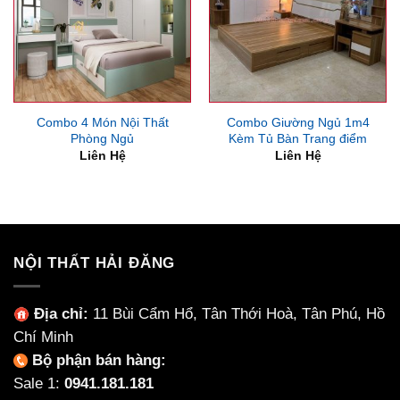
Combo 4 Món Nội Thất
Combo Giường Ngủ 1m4
Phòng Ngủ
Kèm Tủ Bàn Trang điểm
Liên Hệ
Liên Hệ
NỘI THẤT HẢI ĐĂNG
Địa chỉ:
11 Bùi Cẩm Hổ, Tân Thới Hoà, Tân Phú, Hồ
Chí Minh
Bộ phận bán hàng:
Sale 1:
0941.181.181