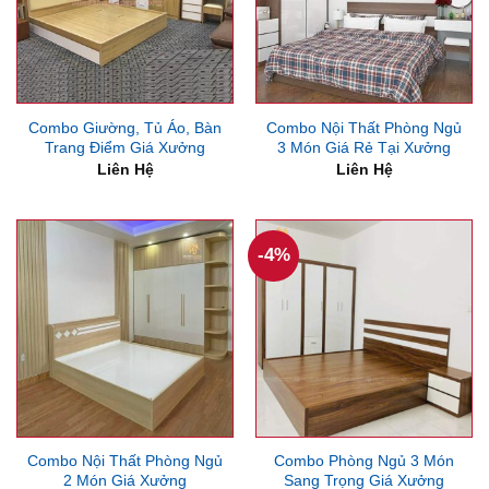
Combo Giường, Tủ Áo, Bàn
Combo Nội Thất Phòng Ngủ
Trang Điểm Giá Xưởng
3 Món Giá Rẻ Tại Xưởng
Liên Hệ
Liên Hệ
-4%
Combo Nội Thất Phòng Ngủ
Combo Phòng Ngủ 3 Món
2 Món Giá Xưởng
Sang Trọng Giá Xưởng