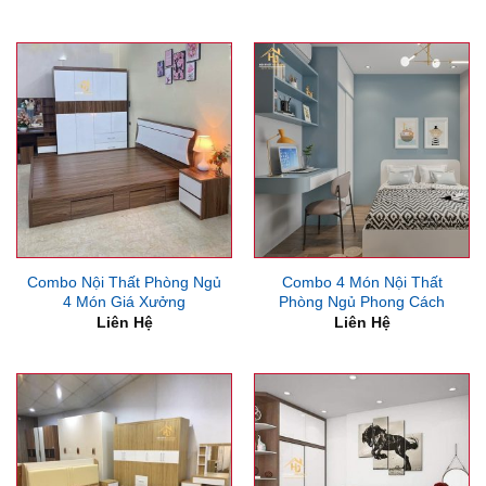
gốc
hiện
là:
tại
22,000,000₫.
là:
21,5
Combo Nội Thất Phòng Ngủ
Combo 4 Món Nội Thất
4 Món Giá Xưởng
Phòng Ngủ Phong Cách
Liên Hệ
Liên Hệ