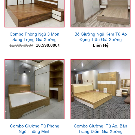
Combo Phòng Ngủ 3 Món
Bộ Giường Ngủ Kèm Tủ Áo
Sang Trọng Giá Xưởng
Đụng Trần Giá Xưởng
Giá
Giá
11,000,000
₫
10,590,000
₫
Liên Hệ
gốc
hiện
là:
tại
11,000,000₫.
là:
10,590,000₫.
Combo Giường Tủ Phòng
Combo Giường, Tủ Áo, Bàn
Ngủ Thông Minh
Trang Điểm Giá Xưởng