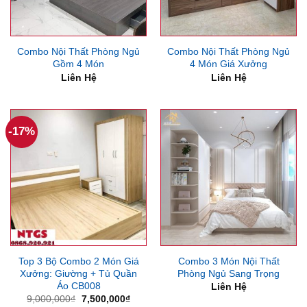
Combo Nội Thất Phòng Ngủ
Combo Nội Thất Phòng Ngủ
Gồm 4 Món
4 Món Giá Xưởng
Liên Hệ
Liên Hệ
-17%
Top 3 Bộ Combo 2 Món Giá
Combo 3 Món Nội Thất
Xưởng: Giường + Tủ Quần
Phòng Ngủ Sang Trọng
Áo CB008
Liên Hệ
Giá
Giá
9,000,000
₫
7,500,000
₫