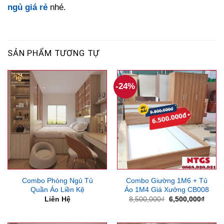
ngủ giá rẻ
nhé.
SẢN PHẨM TƯƠNG TỰ
-24%
Combo Phòng Ngủ Tủ
Combo Giường 1M6 + Tủ
Quần Áo Liền Kệ
Áo 1M4 Giá Xưởng CB008
Giá
Giá
Liên Hệ
8,500,000
₫
6,500,000
₫
gốc
hiện
là:
tại
8,500,000₫.
là: