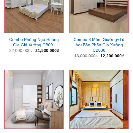
Combo Phòng Ngủ Hoàng
Combo 3 Món: Giường+Tủ
Gia Giá Xưởng CB091
Áo+Bàn Phấn Giá Xưởng
CB038
Giá
Giá
22,000,000
₫
21,530,000
₫
gốc
hiện
Giá
Giá
13,000,000
₫
12,200,000
₫
là:
tại
gốc
hiện
22,000,000₫.
là:
là:
tại
21,530,000₫.
13,000,000₫.
là:
12,2