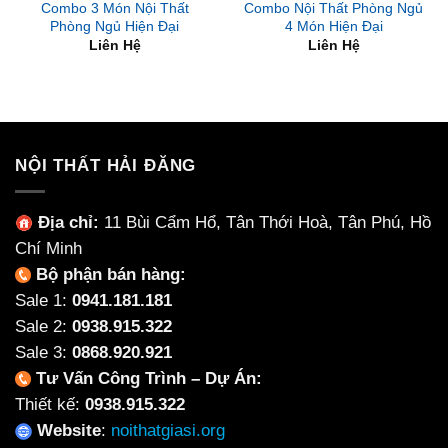
Combo 3 Món Nội Thất
Combo Nội Thất Phòng Ngủ
Phòng Ngủ Hiện Đại
4 Món Hiện Đại
Liên Hệ
Liên Hệ
NỘI THẤT HẢI ĐĂNG
Địa chỉ:
11 Bùi Cẩm Hổ, Tân Thới Hoà, Tân Phú, Hồ
Chí Minh
Bộ phận bán hàng:
Sale 1:
0941.181.181
Sale 2:
0938.915.322
Sale 3:
0868.920.921
Tư Vấn Công Trình – Dự Án:
Thiết kế:
0938.915.322
Website
:
noithatgiasi.org