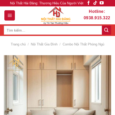
Skip
Nội Thất Hải Đăng: Thương Hiệu Của Người Việt
to
Hotline:
content
0938.915.322
Tìm
kiếm:
Trang chủ
/
Nội Thất Gia Đình
/
Combo Nội Thất Phòng Ngủ