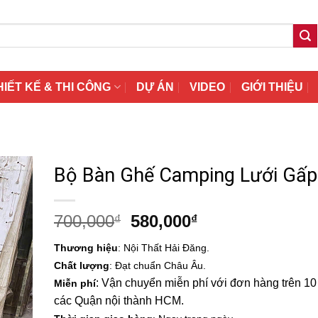
HIẾT KẾ & THI CÔNG
DỰ ÁN
VIDEO
GIỚI THIỆU
Bộ Bàn Ghế Camping Lưới Gấ
Giá
Giá
700,000
580,000
₫
₫
gốc
hiện
Thương hiệu
: Nội Thất Hải Đăng.
là:
tại
Chất lượng
: Đạt chuẩn Châu Âu.
700,000₫.
là:
: Vận chuyển miễn phí với đơn hàng trên 10 t
Miễn phí
580,000₫.
các Quận nội thành HCM.