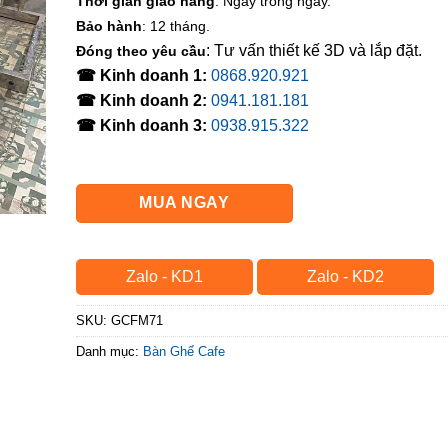
Thời gian giao hàng
: Ngay trong ngày.
Bảo hành
: 12 tháng.
: Tư vấn thiết kế 3D và lắp đặt.
Đóng theo yêu cầu
☎ Kinh doanh 1:
0868.920.921
☎ Kinh doanh 2:
0941.181.181
☎ Kinh doanh 3:
0938.915.322
MUA NGAY
Zalo - KD1
Zalo - KD2
SKU:
GCFM71
Danh mục:
Bàn Ghế Cafe