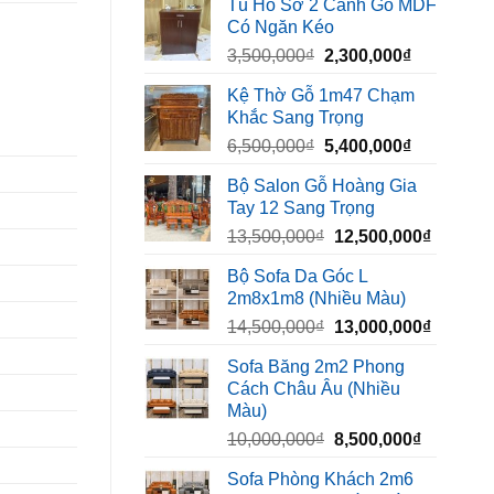
Tủ Hồ Sơ 2 Cánh Gỗ MDF
là:
tại
Có Ngăn Kéo
450,000₫.
là:
Giá
Giá
3,500,000
₫
2,300,000
₫
320,000₫.
gốc
hiện
Kệ Thờ Gỗ 1m47 Chạm
là:
tại
Khắc Sang Trọng
3,500,000₫.
là:
Giá
Giá
6,500,000
₫
5,400,000
₫
2,300,000₫
gốc
hiện
Bộ Salon Gỗ Hoàng Gia
là:
tại
Tay 12 Sang Trọng
6,500,000₫.
là:
Giá
Giá
13,500,000
₫
12,500,000
₫
5,400,000₫
gốc
hiện
Bộ Sofa Da Góc L
là:
tại
2m8x1m8 (Nhiều Màu)
13,500,000₫.
là:
Giá
Giá
14,500,000
₫
13,000,000
₫
12,500,
gốc
hiện
Sofa Băng 2m2 Phong
là:
tại
Cách Châu Âu (Nhiều
14,500,000₫.
là:
Màu)
13,000,
Giá
Giá
10,000,000
₫
8,500,000
₫
gốc
hiện
Sofa Phòng Khách 2m6
là:
tại