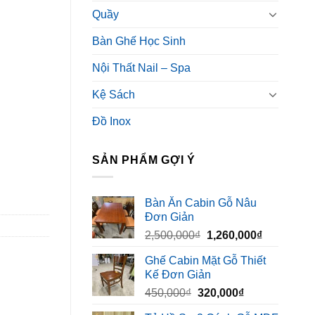
Quầy
Bàn Ghế Học Sinh
Nội Thất Nail – Spa
Kệ Sách
Đồ Inox
SẢN PHẨM GỢI Ý
Bàn Ăn Cabin Gỗ Nâu
Đơn Giản
Giá
Giá
2,500,000
₫
1,260,000
₫
gốc
hiện
Ghế Cabin Mặt Gỗ Thiết
là:
tại
Kế Đơn Giản
2,500,000₫.
là:
Giá
Giá
450,000
₫
320,000
₫
1,260,000₫
gốc
hiện