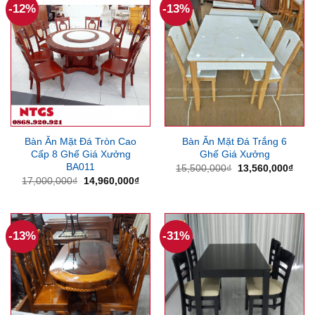
-12%
-13%
Bàn Ăn Mặt Đá Tròn Cao
Bàn Ăn Mặt Đá Trắng 6
Cấp 8 Ghế Giá Xưởng
Ghế Giá Xưởng
BA011
Giá
Giá
15,500,000
₫
13,560,000
₫
gốc
hiện
Giá
Giá
17,000,000
₫
14,960,000
₫
là:
tại
gốc
hiện
15,500,000₫.
là:
là:
tại
13,5
17,000,000₫.
là:
14,960,000₫.
-13%
-31%