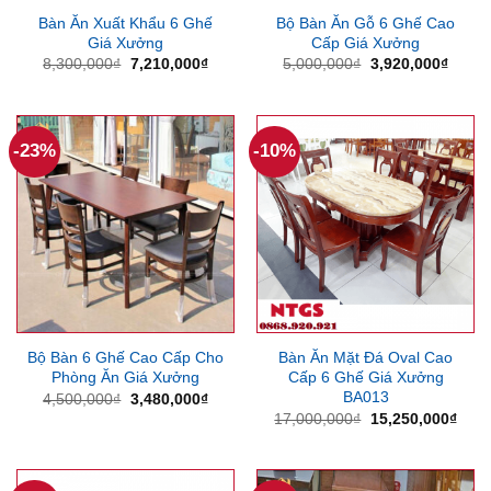
Bàn Ăn Xuất Khẩu 6 Ghế
Bộ Bàn Ăn Gỗ 6 Ghế Cao
Giá Xưởng
Cấp Giá Xưởng
Giá
Giá
Giá
Giá
8,300,000
₫
7,210,000
₫
5,000,000
₫
3,920,000
₫
gốc
hiện
gốc
hiện
là:
tại
là:
tại
8,300,000₫.
là:
5,000,000₫.
là:
7,210,000₫.
3,920
-23%
-10%
Bộ Bàn 6 Ghế Cao Cấp Cho
Bàn Ăn Mặt Đá Oval Cao
Phòng Ăn Giá Xưởng
Cấp 6 Ghế Giá Xưởng
BA013
Giá
Giá
4,500,000
₫
3,480,000
₫
gốc
hiện
Giá
Giá
17,000,000
₫
15,250,000
₫
là:
tại
gốc
hiện
4,500,000₫.
là:
là:
tại
3,480,000₫.
17,000,000₫.
là:
15,2