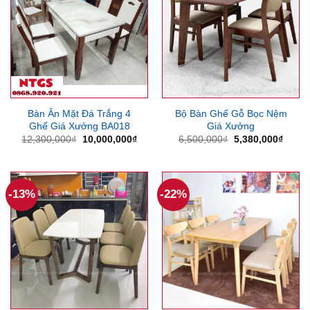
Bàn Ăn Mặt Đá Trắng 4
Bộ Bàn Ghế Gỗ Bọc Nệm
Ghế Giá Xưởng BA018
Giá Xưởng
Giá
Giá
Giá
Giá
12,300,000
₫
10,000,000
₫
6,500,000
₫
5,380,000
₫
gốc
hiện
gốc
hiện
là:
tại
là:
tại
12,300,000₫.
là:
6,500,000₫.
là:
10,000,000₫.
5,380
-13%
-22%