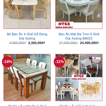
Bộ Bàn Ăn 4 Ghế Gỗ Đóng
Bàn Ăn Mặt Đá Tròn 6 Ghế
Giá Xưởng
Giá Xưởng BA022
Giá
Giá
Giá
Giá
4,000,000
₫
3,300,000
₫
27,000,000
₫
24,400,000
₫
gốc
hiện
gốc
hiện
là:
tại
là:
tại
4,000,000₫.
là:
27,000,000₫.
là:
3,300,000₫.
24,4
-14%
-11%