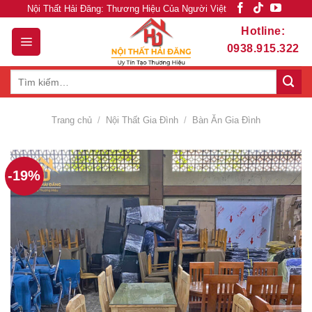
Skip
Nội Thất Hải Đăng: Thương Hiệu Của Người Việt
to
Hotline:
content
0938.915.322
Tìm
kiếm:
Trang chủ
/
Nội Thất Gia Đình
/
Bàn Ăn Gia Đình
-19%