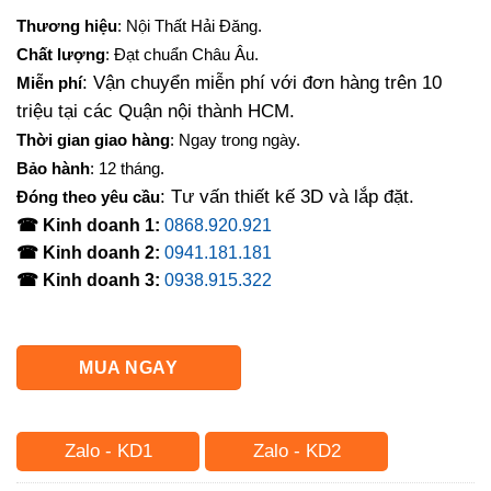
gốc
hiện
Thương hiệu
: Nội Thất Hải Đăng.
là:
tại
Chất lượng
: Đạt chuẩn Châu Âu.
6,200,000₫.
là:
: Vận chuyển miễn phí với đơn hàng trên 10
Miễn phí
5,000,000₫.
triệu tại các Quận nội thành HCM.
Thời gian giao hàng
: Ngay trong ngày.
Bảo hành
: 12 tháng.
: Tư vấn thiết kế 3D và lắp đặt.
Đóng theo yêu cầu
☎ Kinh doanh 1:
0868.920.921
☎ Kinh doanh 2:
0941.181.181
☎ Kinh doanh 3:
0938.915.322
MUA NGAY
Zalo - KD1
Zalo - KD2