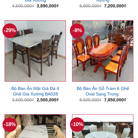
Giá
Giá
Giá
Giá
4,500,000
₫
3,890,000
₫
8,800,000
₫
7,200,000
₫
gốc
hiện
gốc
hiện
là:
tại
là:
tại
4,500,000₫.
là:
8,800,000₫.
là:
3,890,000₫.
7,200
-29%
-8%
Bộ Bàn Ăn Mặt Giả Đá 4
Bộ Bàn Ăn Gỗ Tràm 6 Ghế
Ghế Giá Xưởng BA028
Oval Sang Trọng
Giá
Giá
Giá
Giá
3,500,000
₫
2,500,000
₫
8,500,000
₫
7,850,000
₫
gốc
hiện
gốc
hiện
là:
tại
là:
tại
3,500,000₫.
là:
8,500,000₫.
là:
2,500,000₫.
7,850
-18%
-10%