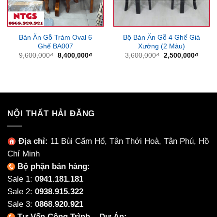
Bàn Ăn Gỗ Tràm Oval 6
Bộ Bàn Ăn Gỗ 4 Ghế Giá
Ghế BA007
Xưởng (2 Màu)
Giá
Giá
Giá
Giá
9,600,000
₫
8,400,000
₫
3,600,000
₫
2,500,000
₫
gốc
hiện
gốc
hiện
là:
tại
là:
tại
9,600,000₫.
là:
3,600,000₫.
là:
8,400,000₫.
2,500
NỘI THẤT HẢI ĐĂNG
Địa chỉ:
11 Bùi Cẩm Hổ, Tân Thới Hoà, Tân Phú, Hồ
Chí Minh
Bộ phận bán hàng:
Sale 1:
0941.181.181
Sale 2:
0938.915.322
Sale 3:
0868.920.921
Tư Vấn Công Trình – Dự Án: