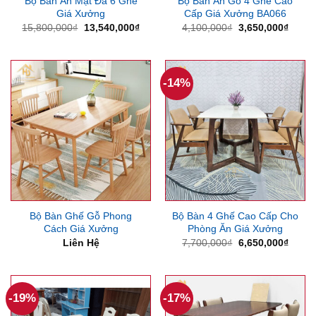
Bộ Bàn Ăn Mặt Đá 6 Ghế
Bộ Bàn Ăn Gỗ 4 Ghế Cao
Giá Xưởng
Cấp Giá Xưởng BA066
Giá
Giá
Giá
Giá
15,800,000
₫
13,540,000
₫
4,100,000
₫
3,650,000
₫
gốc
hiện
gốc
hiện
là:
tại
là:
tại
15,800,000₫.
là:
4,100,000₫.
là:
13,540,000₫.
3,650
-14%
Bộ Bàn Ghế Gỗ Phong
Bộ Bàn 4 Ghế Cao Cấp Cho
Cách Giá Xưởng
Phòng Ăn Giá Xưởng
Giá
Giá
Liên Hệ
7,700,000
₫
6,650,000
₫
gốc
hiện
là:
tại
7,700,000₫.
là:
6,650
-19%
-17%