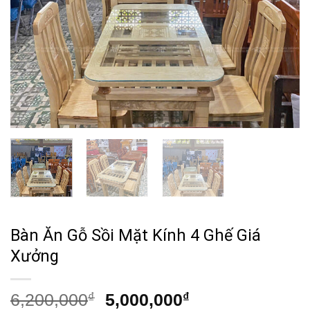
Bàn Ăn Gỗ Sồi Mặt Kính 4 Ghế Giá
Xưởng
Giá
Giá
6,200,000
₫
5,000,000
₫