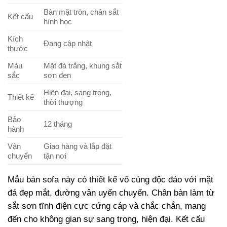
Bàn mặt tròn, chân sắt
Kết cấu
hình học
Kích
Đang cập nhật
thước
Màu
Mặt đá trắng, khung sắt
sắc
sơn đen
Hiện đại, sang trọng,
Thiết kế
thời thượng
Bảo
12 tháng
hành
Vận
Giao hàng và lắp đặt
chuyển
tận nơi
Mẫu bàn sofa này có thiết kế vô cùng độc đáo với mặt
đá đẹp mắt, đường vân uyển chuyển. Chân bàn làm từ
sắt sơn tĩnh điện cực cứng cáp và chắc chắn, mang
đến cho không gian sự sang trọng, hiện đại. Kết cấu