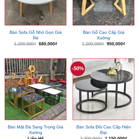
Bàn Sofa Gỗ Nhỏ Gọn Giá
Bàn Gỗ Cao Cấp Giá
Rẻ
Xưởng
Giá
Giá
Giá
Giá
1,200,000
₫
680,000
₫
1,200,000
₫
950,000
₫
gốc
hiện
gốc
hiện
là:
tại
là:
tại
1,200,000₫.
là:
1,200,000₫.
là:
680,000₫.
950,00
-50%
Bàn Mặt Đá Sang Trọng Giá
Bàn Sofa Đôi Cao Cấp Hiện
Xưởng
Đại
Giá
Giá
Liên Hệ
2,300,000
₫
1,150,000
₫