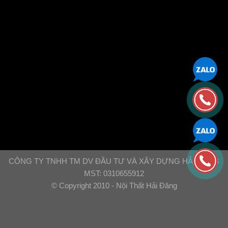
CÔNG TY TNHH TM DV ĐẦU TƯ VÀ XÂY DỰNG HẢI ĐĂNG
MST: 0310655912
© Copyright 2010 - Nội Thất Hải Đăng