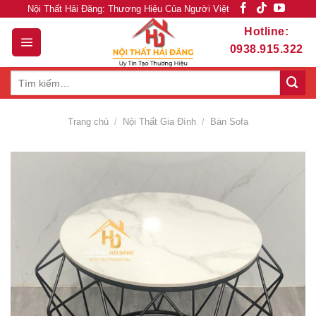
Skip
Nội Thất Hải Đăng: Thương Hiệu Của Người Việt
to
Hotline:
content
0938.915.322
Tìm
kiếm:
Trang chủ
/
Nội Thất Gia Đình
/
Bàn Sofa