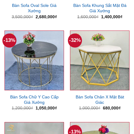
Bàn Sofa Oval Sole Giá
Bàn Sofa Khung Sắt Mặt Đá
Xưởng
Giá Xưởng
Giá
Giá
Giá
Giá
3,500,000
₫
2,680,000
₫
1,600,000
₫
1,400,000
₫
gốc
hiện
gốc
hiện
là:
tại
là:
tại
3,500,000₫.
là:
1,600,000₫.
là:
2,680,000₫.
1,400
-13%
-32%
Bàn Sofa Chữ Y Cao Cấp
Bàn Sofa Chân X Mặt Bát
Giá Xưởng
Giác
Giá
Giá
Giá
Giá
1,200,000
₫
1,050,000
₫
1,000,000
₫
680,000
₫
gốc
hiện
gốc
hiện
là:
tại
là:
tại
1,200,000₫.
là:
1,000,000₫.
là:
1,050,000₫.
680,00
-13%