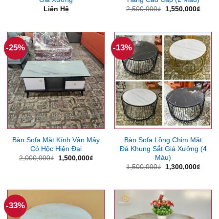
Giá
Giá
Liên Hệ
2,500,000
₫
1,550,000
₫
gốc
hiện
là:
tại
2,500,000₫.
là:
1,550
-25%
-13%
Bàn Sofa Mặt Kính Vân Mây
Bàn Sofa Lồng Chim Mặt
Có Hộc Hiện Đại
Đá Khung Sắt Giá Xưởng (4
Màu)
Giá
Giá
2,000,000
₫
1,500,000
₫
gốc
hiện
Giá
Giá
1,500,000
₫
1,300,000
₫
là:
tại
gốc
hiện
2,000,000₫.
là:
là:
tại
1,500,000₫.
1,500,000₫.
là:
1,300
-33%