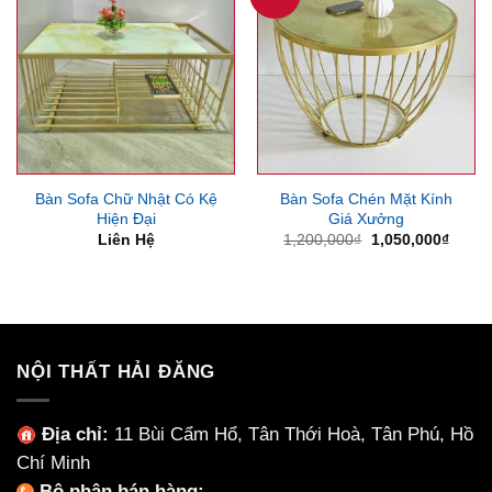
Bàn Sofa Chữ Nhật Có Kệ
Bàn Sofa Chén Mặt Kính
Hiện Đại
Giá Xưởng
Giá
Giá
Liên Hệ
1,200,000
₫
1,050,000
₫
gốc
hiện
là:
tại
1,200,000₫.
là:
1,050
NỘI THẤT HẢI ĐĂNG
Địa chỉ:
11 Bùi Cẩm Hổ, Tân Thới Hoà, Tân Phú, Hồ
Chí Minh
Bộ phận bán hàng: