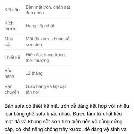
Bàn mặt tròn, chân sắt
Kết cấu
đan chéo
Kích
Đang cập nhật
thước
Màu
Mặt đá xám, khung sắt
sắc
sơn đen
Hiện đại, sang trọng,
Thiết kế
thời thượng
Bảo
12 tháng
hành
Vận
Giao hàng và lắp đặt
chuyển
tận nơi
Bàn sofa có thiết kế mặt tròn dễ dàng kết hợp với nhiều
loại băng ghế sofa khác nhau. Được làm từ chất liệu
mặt đá và khung sắt sơn tĩnh điện nên vô cùng cứng
cáp, có khả năng chống trầy xước, dễ dàng vệ sinh và