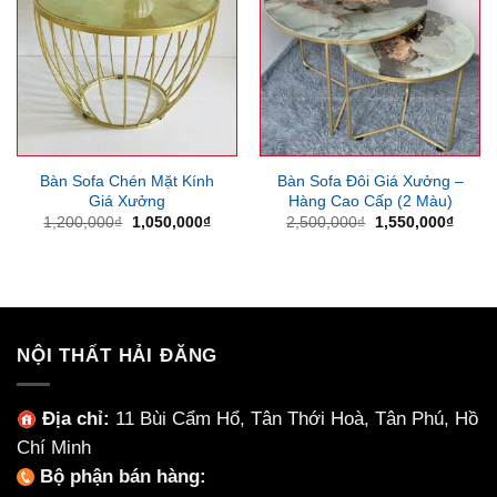
Bàn Sofa Chén Mặt Kính
Bàn Sofa Đôi Giá Xưởng –
Giá Xưởng
Hàng Cao Cấp (2 Màu)
Giá
Giá
Giá
Giá
1,200,000
₫
1,050,000
₫
2,500,000
₫
1,550,000
₫
gốc
hiện
gốc
hiện
là:
tại
là:
tại
1,200,000₫.
là:
2,500,000₫.
là:
1,050,000₫.
1,550
NỘI THẤT HẢI ĐĂNG
Địa chỉ:
11 Bùi Cẩm Hổ, Tân Thới Hoà, Tân Phú, Hồ
Chí Minh
Bộ phận bán hàng: