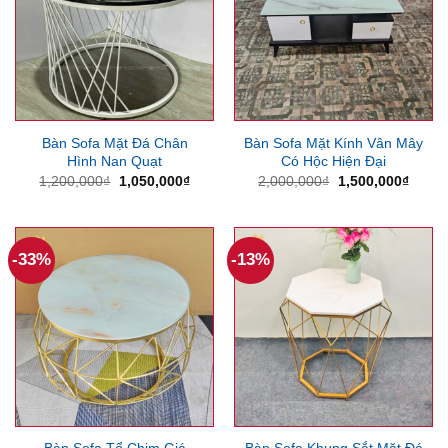
Bàn Sofa Mặt Đá Chân
Bàn Sofa Mặt Kính Vân Mây
Hình Nan Quạt
Có Hộc Hiện Đại
Giá
Giá
Giá
Giá
1,200,000
₫
1,050,000
₫
2,000,000
₫
1,500,000
₫
gốc
hiện
gốc
hiện
là:
tại
là:
tại
1,200,000₫.
là:
2,000,000₫.
là:
1,050,000₫.
1,500
-33%
-13%