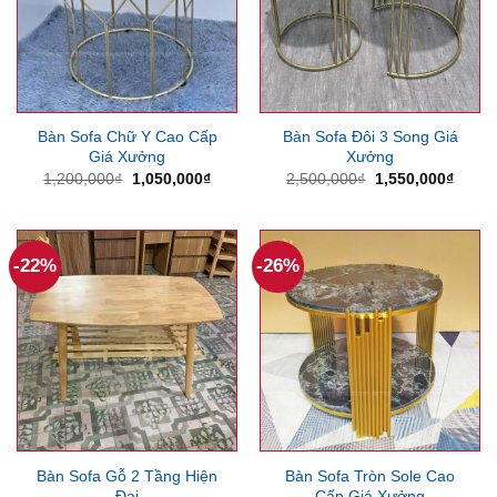
Bàn Sofa Chữ Y Cao Cấp
Bàn Sofa Đôi 3 Song Giá
Giá Xưởng
Xưởng
Giá
Giá
Giá
Giá
1,200,000
₫
1,050,000
₫
2,500,000
₫
1,550,000
₫
gốc
hiện
gốc
hiện
là:
tại
là:
tại
1,200,000₫.
là:
2,500,000₫.
là:
1,050,000₫.
1,550
-22%
-26%
Bàn Sofa Gỗ 2 Tầng Hiện
Bàn Sofa Tròn Sole Cao
Đại
Cấp Giá Xưởng