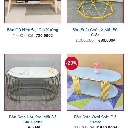
Bàn Sofa Chân X Mặt Bát
Bàn Gỗ Hiện Đại Giá Xưởng
Giác
Giá
Giá
1,000,000
₫
720,000
₫
gốc
hiện
Giá
Giá
1,000,000
₫
680,000
₫
là:
tại
gốc
hiện
1,000,000₫.
là:
là:
tại
720,000₫.
1,000,000₫.
là:
680,00
-23%
Bàn Sofa Hột Xoài Mặt Đá
Bàn Sofa Oval Sole Giá
Giá Xưởng
Xưởng
Giá
Giá
Liên Hệ
3,500,000
₫
2,680,000
₫