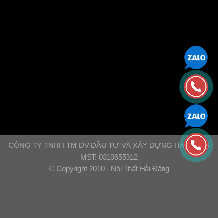
CÔNG TY TNHH TM DV ĐẦU TƯ VÀ XÂY DỰNG HẢI ĐĂNG
MST: 0310655912
© Copyright 2010 - Nội Thất Hải Đăng