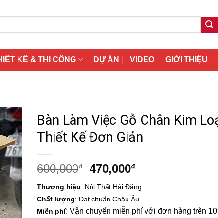
HIẾT KẾ & THI CÔNG
DỰ ÁN
VIDEO
GIỚI THIỆU
Bàn Làm Việc Gỗ Chân Kim Loạ
Thiết Kế Đơn Giản
Giá
Giá
600,000
470,000
₫
₫
gốc
hiện
Thương hiệu
: Nội Thất Hải Đăng.
là:
tại
Chất lượng
: Đạt chuẩn Châu Âu.
600,000₫.
là:
: Vận chuyển miễn phí với đơn hàng trên 10 t
Miễn phí
470,000₫.