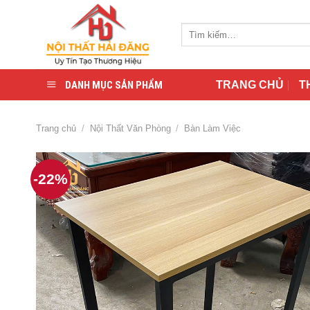
Skip
to
Tìm
content
kiếm:
DANH MỤC SẢN PHẨM
TRANG CHỦ
T
Trang chủ
/
Nội Thất Văn Phòng
/
Bàn Làm Việc
-22%