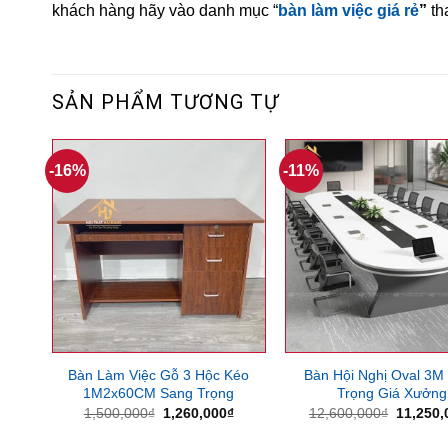
khách hàng hãy vào danh mục “
bàn làm việc giá rẻ
”
th
SẢN PHẨM TƯƠNG TỰ
-16%
-11%
Bàn Làm Việc Gỗ 3 Hộc Kéo
Bàn Hội Nghị Oval 3M
1M2x60CM Sang Trọng
Trọng Giá Xưởng
Giá
Giá
Giá
1,500,000
₫
1,260,000
₫
12,600,000
₫
11,250,
gốc
hiện
gốc
là:
tại
là: