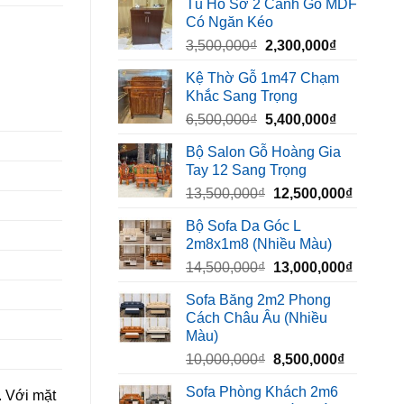
Tủ Hồ Sơ 2 Cánh Gỗ MDF
là:
tại
Có Ngăn Kéo
450,000₫.
là:
Giá
Giá
3,500,000
₫
2,300,000
₫
320,000₫.
gốc
hiện
Kệ Thờ Gỗ 1m47 Chạm
là:
tại
Khắc Sang Trọng
3,500,000₫.
là:
Giá
Giá
6,500,000
₫
5,400,000
₫
2,300,000₫
gốc
hiện
Bộ Salon Gỗ Hoàng Gia
là:
tại
Tay 12 Sang Trọng
6,500,000₫.
là:
Giá
Giá
13,500,000
₫
12,500,000
₫
5,400,000₫
gốc
hiện
Bộ Sofa Da Góc L
là:
tại
2m8x1m8 (Nhiều Màu)
13,500,000₫.
là:
Giá
Giá
14,500,000
₫
13,000,000
₫
12,500,
gốc
hiện
Sofa Băng 2m2 Phong
là:
tại
Cách Châu Âu (Nhiều
14,500,000₫.
là:
Màu)
13,000,
Giá
Giá
10,000,000
₫
8,500,000
₫
gốc
hiện
Sofa Phòng Khách 2m6
. Với mặt
là:
tại