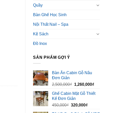
Quầy
Bàn Ghế Học Sinh
Nội Thất Nail – Spa
Kệ Sách
Đồ Inox
SẢN PHẨM GỢI Ý
Bàn Ăn Cabin Gỗ Nâu
Đơn Giản
Giá
Giá
2,500,000
₫
1,260,000
₫
gốc
hiện
Ghế Cabin Mặt Gỗ Thiết
là:
tại
Kế Đơn Giản
2,500,000₫.
là:
Giá
Giá
450,000
₫
320,000
₫
1,260,000₫
gốc
hiện