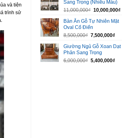
Sang Trọng (Nhiều Màu)
10,000,000₫.
là:
ủa và tiện
Giá
Giá
11,000,000
₫
10,000,000
₫
8,500,00
á trình sử
gốc
hiện
.
Bàn Ăn Gỗ Tự Nhiên Mặt
là:
tại
Oval Cổ Điển
11,000,000₫.
là:
Giá
Giá
8,500,000
₫
7,500,000
₫
10,000,
gốc
hiện
Giường Ngủ Gỗ Xoan Dạt
là:
tại
Phản Sang Trọng
8,500,000₫.
là:
Giá
Giá
6,000,000
₫
5,400,000
₫
7,500,000₫
gốc
hiện
là:
tại
6,000,000₫.
là:
5,400,000₫