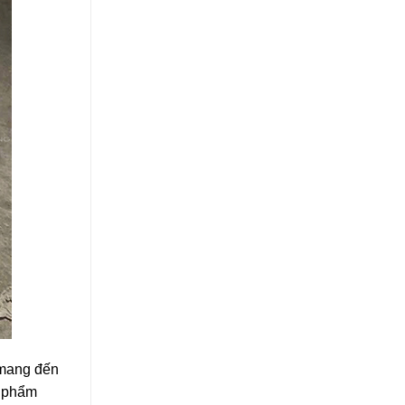
t mang đến
n phẩm