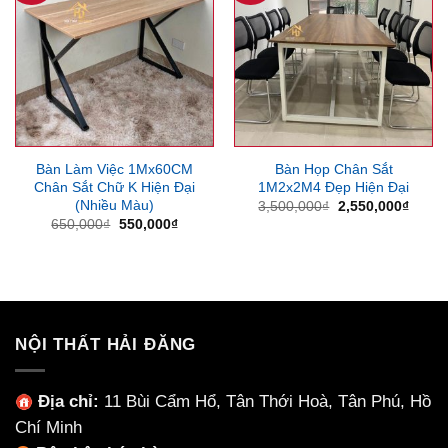
Bàn Làm Việc 1Mx60CM
Bàn Họp Chân Sắt
Chân Sắt Chữ K Hiện Đại
1M2x2M4 Đẹp Hiện Đại
(Nhiều Màu)
Giá
Giá
3,500,000
₫
2,550,000
₫
gốc
hiện
Giá
Giá
650,000
₫
550,000
₫
là:
tại
gốc
hiện
3,500,000₫.
là:
là:
tại
2,550
650,000₫.
là:
550,000₫.
NỘI THẤT HẢI ĐĂNG
Địa chỉ:
11 Bùi Cẩm Hổ, Tân Thới Hoà, Tân Phú, Hồ
Chí Minh