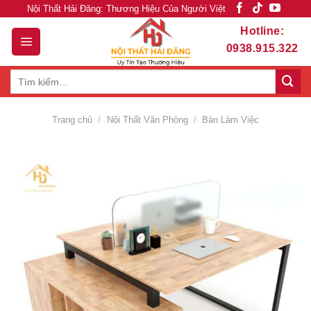
Skip
Nội Thất Hải Đăng: Thương Hiệu Của Người Việt
to
Hotline:
content
0938.915.322
Tìm
kiếm:
Trang chủ
/
Nội Thất Văn Phòng
/
Bàn Làm Việc