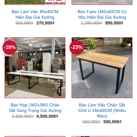
Bàn Làm Việc 80x40CM
Bàn Fami 1M2x60CM Có
Hiện Đại Giá Xưởng
Hộc Hiện Đại Giá Xưởng
Giá
Giá
Giá
Giá
500,000
₫
270,000
₫
1,200,000
₫
950,000
₫
gốc
hiện
gốc
hiện
là:
tại
là:
tại
500,000₫.
là:
1,200,000₫.
là:
270,000₫.
950,00
-18%
-23%
Bàn Họp 1M2x3M2 Chân
Bàn Làm Việc Chân Sắt
Sắt Sang Trọng Giá Xưởng
Chữ U 1Mx60CM (Nhiều
Màu)
Giá
Giá
5,500,000
₫
4,500,000
₫
gốc
hiện
Giá
Giá
650,000
₫
500,000
₫
là:
tại
gốc
hiện
5,500,000₫.
là:
là:
tại
4,500,000₫.
650,000₫.
là: