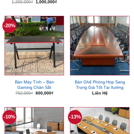
gốc
hiện
Giá
Giá
1,200,000
₫
1,000,000
₫
là:
tại
gốc
hiện
1,600,000₫.
là:
là:
tại
1,260
1,200,000₫.
là:
1,000,000₫.
-20%
Bàn Máy Tính – Bàn
Bàn Ghế Phòng Họp Sang
Gaming Chân Sắt
Trọng Giá Tốt Tại Xưởng
Giá
Giá
750,000
₫
600,000
₫
Liên Hệ
gốc
hiện
là:
tại
750,000₫.
là:
600,000₫.
-10%
-13%