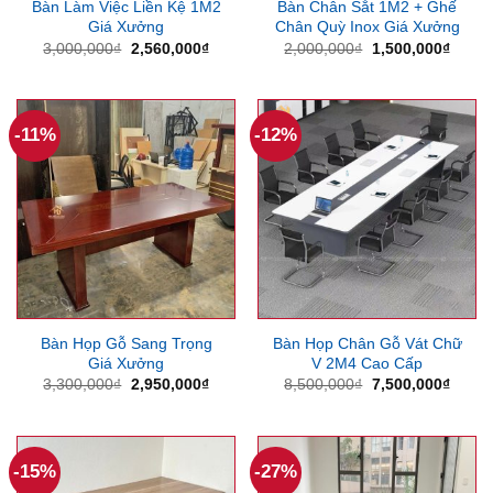
Bàn Làm Việc Liền Kệ 1M2
Bàn Chân Sắt 1M2 + Ghế
Giá Xưởng
Chân Quỳ Inox Giá Xưởng
Giá
Giá
Giá
Giá
3,000,000
₫
2,560,000
₫
2,000,000
₫
1,500,000
₫
gốc
hiện
gốc
hiện
là:
tại
là:
tại
3,000,000₫.
là:
2,000,000₫.
là:
2,560,000₫.
1,500
-11%
-12%
Bàn Họp Gỗ Sang Trọng
Bàn Họp Chân Gỗ Vát Chữ
Giá Xưởng
V 2M4 Cao Cấp
Giá
Giá
Giá
Giá
3,300,000
₫
2,950,000
₫
8,500,000
₫
7,500,000
₫
gốc
hiện
gốc
hiện
là:
tại
là:
tại
3,300,000₫.
là:
8,500,000₫.
là:
2,950,000₫.
7,500
-15%
-27%