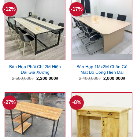
500,000
-12%
-17%
Bàn Họp Phối Chỉ 2M Hiện
Bàn Họp 1Mx2M Chân Gỗ
Đại Giá Xưởng
Mặt Bo Cong Hiện Đại
Giá
Giá
Giá
Giá
2,500,000
₫
2,200,000
₫
2,400,000
₫
2,000,000
₫
gốc
hiện
gốc
hiện
là:
tại
là:
tại
2,500,000₫.
là:
2,400,000₫.
là:
2,200,000₫.
2,000
-27%
-8%