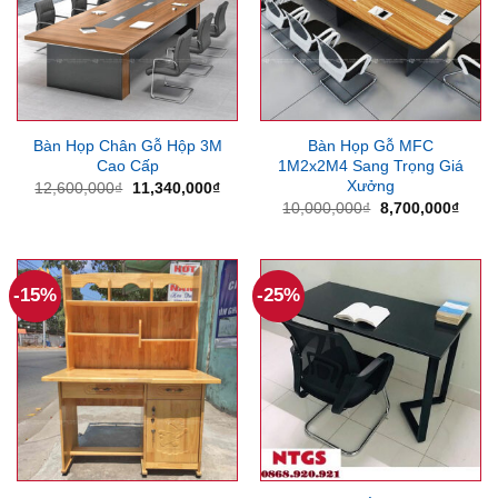
Bàn Họp Chân Gỗ Hộp 3M
Bàn Họp Gỗ MFC
Cao Cấp
1M2x2M4 Sang Trọng Giá
Xưởng
Giá
Giá
12,600,000
₫
11,340,000
₫
gốc
hiện
Giá
Giá
10,000,000
₫
8,700,000
₫
là:
tại
gốc
hiện
12,600,000₫.
là:
là:
tại
11,340,000₫.
10,000,000₫.
là:
8,700
-15%
-25%