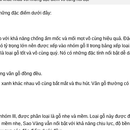
những đặc điểm dưới đây:
o với khả năng chống ẩm mốc và mối mọt vô cùng hiệu quả. Đặc
 có tỷ trọng lớn nên được xếp vào nhóm gỗ II trong bảng xếp loại
à loại gỗ tốt và vô cùng quý. Nó có những đặc tính nổi bật dễ 
ờng vân gỗ đồng đều.
xanh khác nhau vô cùng bắt mắt và thu hút. Vân gỗ thường c
c nhóm III, được phân loại là gỗ nhẹ và mềm. Loại gỗ này được 
nh mềm nhẹ, Sao Vàng vẫn nổi bật với khả năng chịu lực, độ bền