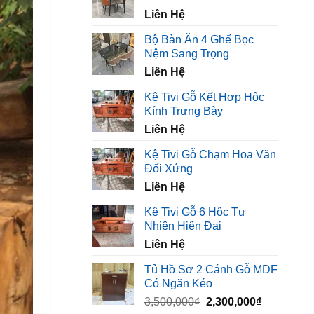
450,000₫.
là:
Liên Hệ
320,000₫.
Bộ Bàn Ăn 4 Ghế Bọc
Nệm Sang Trọng
Liên Hệ
Kệ Tivi Gỗ Kết Hợp Hộc
Kính Trưng Bày
Liên Hệ
Kệ Tivi Gỗ Chạm Hoa Văn
Đối Xứng
Liên Hệ
Kệ Tivi Gỗ 6 Hộc Tự
Nhiên Hiện Đại
Liên Hệ
Tủ Hồ Sơ 2 Cánh Gỗ MDF
Có Ngăn Kéo
Giá
Giá
3,500,000
₫
2,300,000
₫