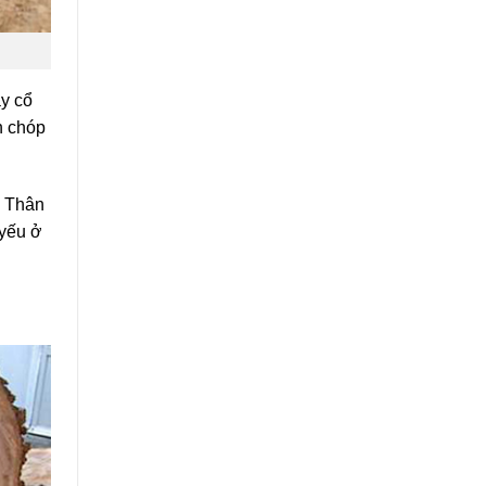
y cổ
h chóp
. Thân
 yếu ở