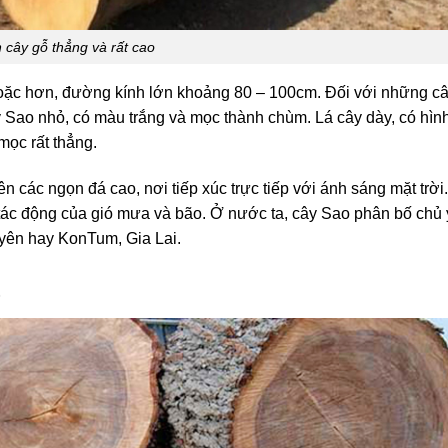
 cây gỗ thẳng và rất cao
oặc hơn, đường kính lớn khoảng 80 – 100cm. Đối với những câ
 Sao nhỏ, có màu trắng và mọc thành chùm. Lá cây dày, có hìn
mọc rất thẳng.
n các ngọn đá cao, nơi tiếp xúc trực tiếp với ánh sáng mặt trời
 tác động của gió mưa và bão. Ở nước ta, cây Sao phân bố chủ
yên hay KonTum, Gia Lai.
t