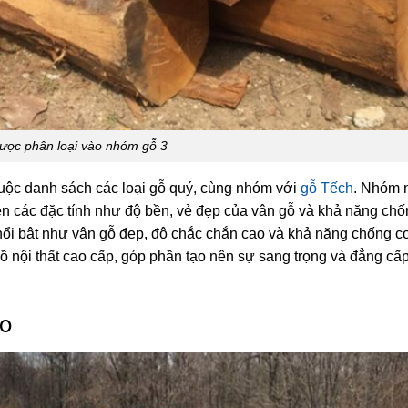
ược phân loại vào nhóm gỗ 3
huộc danh sách các loại gỗ quý, cùng nhóm với
gỗ Tếch
. Nhóm 
rên các đặc tính như độ bền, vẻ đẹp của vân gỗ và khả năng chố
ổi bật như vân gỗ đẹp, độ chắc chắn cao và khả năng chống c
đồ nội thất cao cấp, góp phần tạo nên sự sang trọng và đẳng cấ
ao