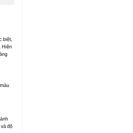
 biệt,
. Hiện
dàng
ó màu
đánh
 và độ