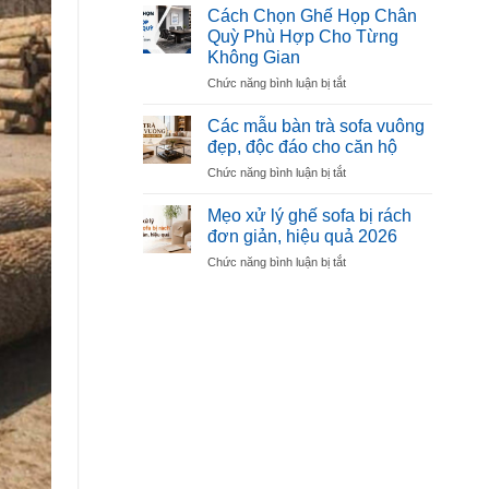
ăn
Mút
Cách Chọn Ghế Họp Chân
mặt
Êm,
Quỳ Phù Hợp Cho Từng
đá
Bền,
Không Gian
Ceramic
Không
ở
Chức năng bình luận bị tắt
Là
Xẹp
Cách
Gì?
Lún
Chọn
Có
Các mẫu bàn trà sofa vuông
Ghế
Nên
đẹp, độc đáo cho căn hộ
Họp
Chọn
ở
Chức năng bình luận bị tắt
Chân
Nội
Các
Quỳ
Thất
mẫu
Phù
Mẹo xử lý ghế sofa bị rách
Làm
bàn
Hợp
Từ
đơn giản, hiệu quả 2026
trà
Cho
Ceramic
ở
Chức năng bình luận bị tắt
sofa
Từng
Không?
Mẹo
vuông
Không
xử
đẹp,
Gian
lý
độc
ghế
đáo
sofa
cho
bị
căn
rách
hộ
đơn
giản,
hiệu
quả
2026