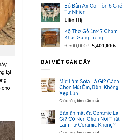
gốc
hiện
Bộ Bàn Ăn Gỗ Tròn 6 Ghế
là:
tại
Tự Nhiên
3,500,000₫.
là:
Liên Hệ
2,300,000₫
Kệ Thờ Gỗ 1m47 Chạm
Khắc Sang Trọng
Giá
Giá
6,500,000
₫
5,400,000
₫
gốc
hiện
là:
tại
BÀI VIẾT GẦN ĐÂY
này
6,500,000₫.
là:
5,400,000₫
ng lại
ong
Mút Làm Sofa Là Gì? Cách
Chọn Mút Êm, Bền, Không
p cho
Xẹp Lún
ở
Chức năng bình luận bị tắt
Mút
Làm
Bàn ăn mặt đá Ceramic Là
Sofa
Gì? Có Nên Chọn Nội Thất
Là
Làm Từ Ceramic Không?
Gì?
ở
Chức năng bình luận bị tắt
Cách
Bàn
Chọn