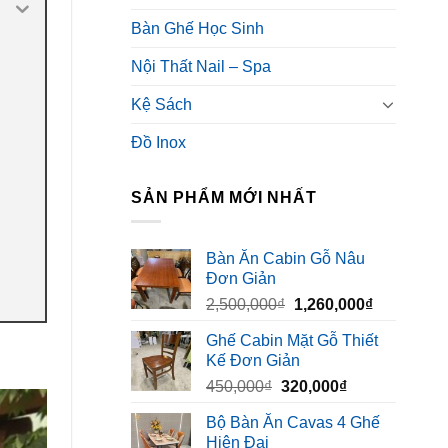
Bàn Ghế Học Sinh
Nội Thất Nail – Spa
Kệ Sách
Đồ Inox
SẢN PHẨM MỚI NHẤT
Bàn Ăn Cabin Gỗ Nâu
Đơn Giản
Giá
Giá
2,500,000
₫
1,260,000
₫
gốc
hiện
Ghế Cabin Mặt Gỗ Thiết
là:
tại
Kế Đơn Giản
2,500,000₫.
là:
Giá
Giá
450,000
₫
320,000
₫
1,260,000₫
gốc
hiện
Bộ Bàn Ăn Cavas 4 Ghế
là:
tại
Hiện Đại