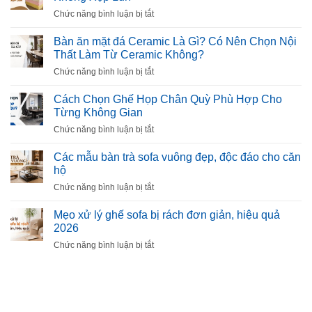
ở
Chức năng bình luận bị tắt
Mút
Làm
Bàn ăn mặt đá Ceramic Là Gì? Có Nên Chọn Nội
Sofa
Thất Làm Từ Ceramic Không?
Là
ở
Chức năng bình luận bị tắt
Gì?
Bàn
Cách
ăn
Cách Chọn Ghế Họp Chân Quỳ Phù Hợp Cho
Chọn
mặt
Từng Không Gian
Mút
đá
Êm,
ở
Chức năng bình luận bị tắt
Ceramic
Bền,
Cách
Là
Không
Chọn
Các mẫu bàn trà sofa vuông đẹp, độc đáo cho căn
Gì?
Xẹp
Ghế
hộ
Có
Lún
Họp
Nên
ở
Chức năng bình luận bị tắt
Chân
Chọn
Các
Quỳ
Nội
mẫu
Mẹo xử lý ghế sofa bị rách đơn giản, hiệu quả
Phù
Thất
bàn
2026
Hợp
Làm
trà
Cho
ở
Chức năng bình luận bị tắt
Từ
sofa
Từng
Mẹo
Ceramic
vuông
Không
xử
Không?
đẹp,
Gian
lý
độc
ghế
đáo
sofa
cho