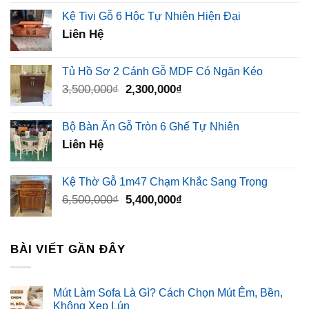
Kệ Tivi Gỗ 6 Hộc Tự Nhiên Hiện Đại
Liên Hệ
Tủ Hồ Sơ 2 Cánh Gỗ MDF Có Ngăn Kéo
Giá
Giá
3,500,000
₫
2,300,000
₫
gốc
hiện
là:
tại
Bộ Bàn Ăn Gỗ Tròn 6 Ghế Tự Nhiên
3,500,000₫.
là:
Liên Hệ
2,300,000₫.
Kệ Thờ Gỗ 1m47 Chạm Khắc Sang Trọng
Giá
Giá
6,500,000
₫
5,400,000
₫
gốc
hiện
là:
tại
6,500,000₫.
là:
BÀI VIẾT GẦN ĐÂY
5,400,000₫.
Mút Làm Sofa Là Gì? Cách Chọn Mút Êm, Bền,
Không Xẹp Lún