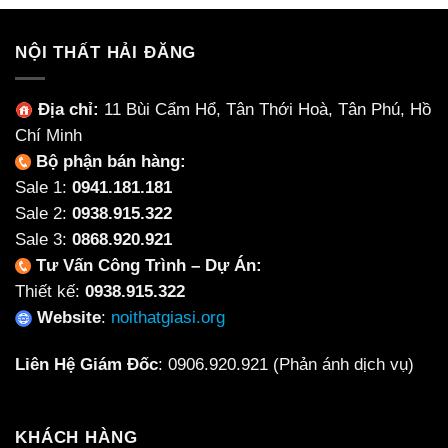
bị
căn
rách
hộ
đơn
NỘI THẤT HẢI ĐĂNG
giản,
hiệu
quả
Địa chỉ:
11 Bùi Cẩm Hổ, Tân Thới Hoà, Tân Phú, Hồ
2026
Chí Minh
Bộ phận bán hàng:
Sale 1:
0941.181.181
Sale 2:
0938.915.322
Sale 3:
0868.920.921
Tư Vấn Công Trình – Dự Án:
Thiết kế:
0938.915.322
Website
:
noithatgiasi.org
Liên Hệ Giám Đốc
:
0906.920.921
(Phản ánh dịch vụ)
KHÁCH HÀNG