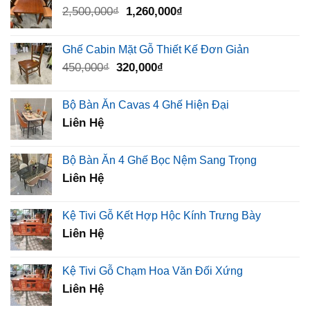
Giá
Giá
2,500,000
₫
1,260,000
₫
gốc
hiện
là:
tại
Ghế Cabin Mặt Gỗ Thiết Kế Đơn Giản
2,500,000₫.
là:
Giá
Giá
450,000
₫
320,000
₫
1,260,000₫.
gốc
hiện
là:
tại
Bộ Bàn Ăn Cavas 4 Ghế Hiện Đại
450,000₫.
là:
Liên Hệ
320,000₫.
Bộ Bàn Ăn 4 Ghế Bọc Nệm Sang Trọng
Liên Hệ
Kệ Tivi Gỗ Kết Hợp Hộc Kính Trưng Bày
Liên Hệ
Kệ Tivi Gỗ Chạm Hoa Văn Đối Xứng
Liên Hệ