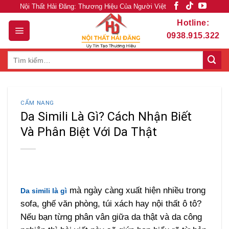
Skip
Nội Thất Hải Đăng: Thương Hiệu Của Người Việt
to
Hotline:
content
0938.915.322
Tìm
kiếm:
CẨM NANG
Da Simili Là Gì? Cách Nhận Biết
Và Phân Biệt Với Da Thật
mà ngày càng xuất hiện nhiều trong
Da simili là gì
sofa, ghế văn phòng, túi xách hay nội thất ô tô?
Nếu bạn từng phân vân giữa da thật và da công