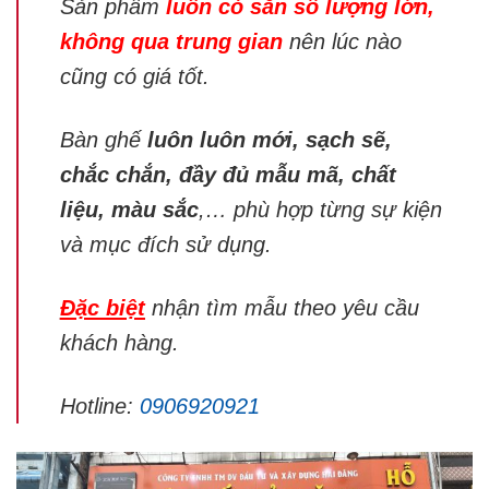
Sản phẩm
luôn có sẵn số lượng lớn,
không qua trung gian
nên lúc nào
cũng có giá tốt.
Bàn ghế
luôn luôn mới, sạch sẽ,
chắc chắn, đầy đủ mẫu mã, chất
liệu, màu sắc
,… phù hợp từng sự kiện
và mục đích sử dụng.
Đặc biệt
nhận tìm mẫu theo yêu cầu
khách hàng.
Hotline:
0906920921