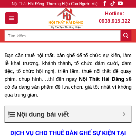
Skip
Nội Thất Hải Đăng: Thương Hiệu Của Người Việt
to
Hotline:
content
0938.915.322
Tìm
kiếm:
Bạn cần thuê nội thất, bàn ghế để tổ chức sự kiện, làm
lễ khai trương, khánh thành, tổ chức đám cưới, đám
tiệc, tổ chức hội nghị, triển lãm, thuê nội thất để quay
phim, chụp hình,…thì đến ngay
Nội Thất Hải Đăng
sẽ
có đa dạng sản phẩm để lựa chọn, giá tốt nhất vì không
qua trung gian.
Nội dung bài viết
DỊCH VỤ CHO THUÊ BÀN GHẾ SỰ KIỆN TẠI