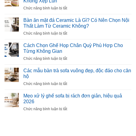
Không Xẹp Lún
ở
Chức năng bình luận bị tắt
Mút
Làm
Bàn ăn mặt đá Ceramic Là Gì? Có Nên Chọn Nội
Sofa
Thất Làm Từ Ceramic Không?
Là
ở
Chức năng bình luận bị tắt
Gì?
Bàn
Cách
ăn
Cách Chọn Ghế Họp Chân Quỳ Phù Hợp Cho
Chọn
mặt
Từng Không Gian
Mút
đá
Êm,
ở
Chức năng bình luận bị tắt
Ceramic
Bền,
Cách
Là
Không
Chọn
Các mẫu bàn trà sofa vuông đẹp, độc đáo cho căn
Gì?
Xẹp
Ghế
hộ
Có
Lún
Họp
Nên
ở
Chức năng bình luận bị tắt
Chân
Chọn
Các
Quỳ
Nội
mẫu
Mẹo xử lý ghế sofa bị rách đơn giản, hiệu quả
Phù
Thất
bàn
2026
Hợp
Làm
trà
Cho
ở
Chức năng bình luận bị tắt
Từ
sofa
Từng
Mẹo
Ceramic
vuông
Không
xử
Không?
đẹp,
Gian
lý
độc
ghế
đáo
sofa