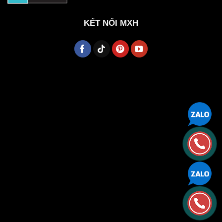
KẾT NỐI MXH