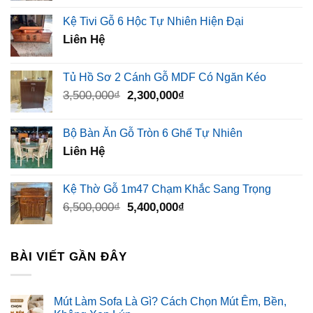
Kệ Tivi Gỗ 6 Hộc Tự Nhiên Hiện Đại
Liên Hệ
Tủ Hồ Sơ 2 Cánh Gỗ MDF Có Ngăn Kéo
Giá
Giá
3,500,000
₫
2,300,000
₫
gốc
hiện
là:
tại
Bộ Bàn Ăn Gỗ Tròn 6 Ghế Tự Nhiên
3,500,000₫.
là:
Liên Hệ
2,300,000₫.
Kệ Thờ Gỗ 1m47 Chạm Khắc Sang Trọng
Giá
Giá
6,500,000
₫
5,400,000
₫
gốc
hiện
là:
tại
6,500,000₫.
là:
BÀI VIẾT GẦN ĐÂY
5,400,000₫.
Mút Làm Sofa Là Gì? Cách Chọn Mút Êm, Bền,