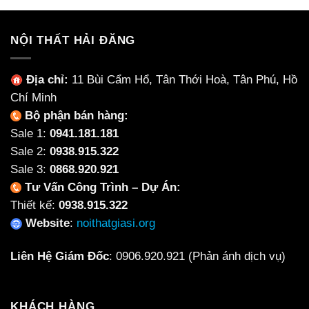
cho
bị
căn
rách
hộ
đơn
NỘI THẤT HẢI ĐĂNG
giản,
hiệu
quả
Địa chỉ:
11 Bùi Cẩm Hổ, Tân Thới Hoà, Tân Phú, Hồ
2026
Chí Minh
Bộ phận bán hàng:
Sale 1:
0941.181.181
Sale 2:
0938.915.322
Sale 3:
0868.920.921
Tư Vấn Công Trình – Dự Án:
Thiết kế:
0938.915.322
Website
:
noithatgiasi.org
Liên Hệ Giám Đốc
:
0906.920.921
(Phản ánh dịch vụ)
KHÁCH HÀNG