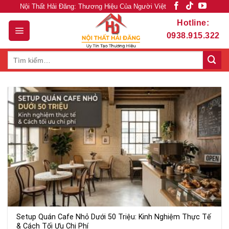
Skip
Nội Thất Hải Đăng: Thương Hiệu Của Người Việt
to
Hotline:
content
0938.915.322
Tìm
kiếm:
Setup Quán Cafe Nhỏ Dưới 50 Triệu: Kinh Nghiệm Thực Tế
& Cách Tối Ưu Chi Phí