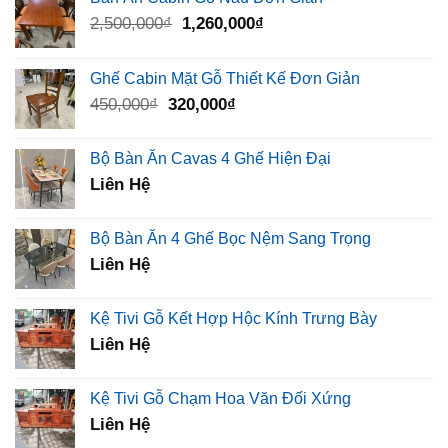
Giá
Giá
2,500,000
₫
1,260,000
₫
gốc
hiện
là:
tại
Ghế Cabin Mặt Gỗ Thiết Kế Đơn Giản
2,500,000₫.
là:
Giá
Giá
450,000
₫
320,000
₫
1,260,000₫.
gốc
hiện
là:
tại
Bộ Bàn Ăn Cavas 4 Ghế Hiện Đại
450,000₫.
là:
Liên Hệ
320,000₫.
Bộ Bàn Ăn 4 Ghế Bọc Nệm Sang Trọng
Liên Hệ
Kệ Tivi Gỗ Kết Hợp Hộc Kính Trưng Bày
Liên Hệ
Kệ Tivi Gỗ Chạm Hoa Văn Đối Xứng
Liên Hệ