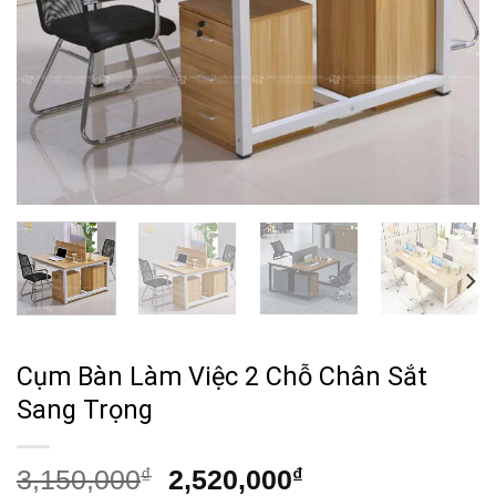
Cụm Bàn Làm Việc 2 Chỗ Chân Sắt
Sang Trọng
Giá
Giá
3,150,000
₫
2,520,000
₫