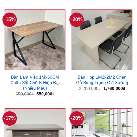
12,000,000₫.
là:
là:
tại
10,200,000₫.
1,200,000₫.
là:
1,000
-15%
-20%
Bàn Làm Việc 1Mx60CM
Bàn Họp 1M2x2M2 Chân
Chân Sắt Chữ K Hiện Đại
Gỗ Sang Trọng Giá Xưởng
(Nhiều Màu)
Giá
Giá
2,200,000
₫
1,760,000
₫
gốc
hiện
Giá
Giá
650,000
₫
550,000
₫
là:
tại
gốc
hiện
2,200,000₫.
là:
là:
tại
1,760
650,000₫.
là:
550,000₫.
-17%
-20%