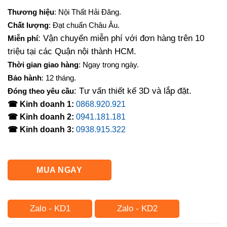
gốc
hiện
Thương hiệu
: Nội Thất Hải Đăng.
là:
tại
Chất lượng
: Đạt chuẩn Châu Âu.
3,150,000₫.
là:
: Vận chuyển miễn phí với đơn hàng trên 10
Miễn phí
2,520,000₫.
triệu tại các Quận nội thành HCM.
Thời gian giao hàng
: Ngay trong ngày.
Bảo hành
: 12 tháng.
: Tư vấn thiết kế 3D và lắp đặt.
Đóng theo yêu cầu
☎ Kinh doanh 1:
0868.920.921
☎ Kinh doanh 2:
0941.181.181
☎ Kinh doanh 3:
0938.915.322
MUA NGAY
Zalo - KD1
Zalo - KD2