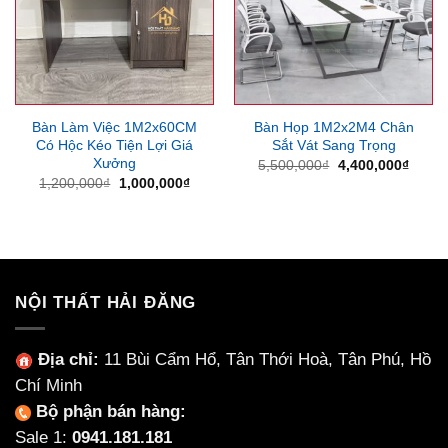
Bàn Làm Việc 1M2x60CM
Bàn Họp 1M2x2M4 Chân
Có Hộc Kéo Tiện Lợi Giá
Sắt Vát Sang Trọng
Xưởng
Giá
Giá
5,500,000
₫
4,400,000
₫
gốc
hiện
Giá
Giá
1,200,000
₫
1,000,000
₫
là:
tại
gốc
hiện
5,500,000₫.
là:
là:
tại
4,400
1,200,000₫.
là:
1,000,000₫.
NỘI THẤT HẢI ĐĂNG
Địa chỉ:
11 Bùi Cẩm Hổ, Tân Thới Hoà, Tân Phú, Hồ
Chí Minh
Bộ phận bán hàng:
Sale 1:
0941.181.181