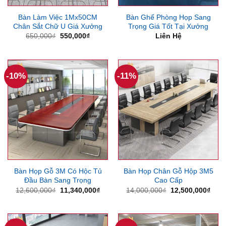
Bàn Làm Việc 1Mx50CM
Bàn Ghế Phòng Họp Sang
Chân Sắt Chữ U Giá Xưởng
Trọng Giá Tốt Tại Xưởng
Giá
Giá
650,000
₫
550,000
₫
Liên Hệ
gốc
hiện
là:
tại
650,000₫.
là:
550,000₫.
-10%
-11%
Bàn Họp Gỗ 3M Có Hộc Tủ
Bàn Họp Chân Gỗ Hộp 3M5
Đầu Bàn Sang Trọng
Cao Cấp
Giá
Giá
Giá
Giá
12,600,000
₫
11,340,000
₫
14,000,000
₫
12,500,000
₫
gốc
hiện
gốc
hiện
là:
tại
là:
tại
12,600,000₫.
là:
14,000,000₫.
là:
11,340,000₫.
12,5