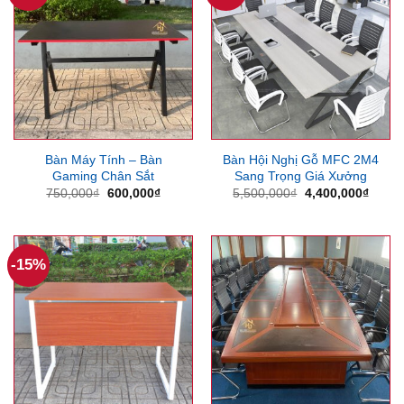
Bàn Máy Tính – Bàn
Bàn Hội Nghị Gỗ MFC 2M4
Gaming Chân Sắt
Sang Trọng Giá Xưởng
Giá
Giá
Giá
Giá
750,000
₫
600,000
₫
5,500,000
₫
4,400,000
₫
gốc
hiện
gốc
hiện
là:
tại
là:
tại
750,000₫.
là:
5,500,000₫.
là:
600,000₫.
4,400
-15%