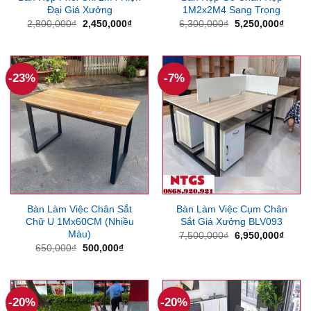
Đại Giá Xưởng
1M2x2M4 Sang Trọng
Giá
Giá
Giá
Giá
2,800,000
₫
2,450,000
₫
6,300,000
₫
5,250,000
₫
gốc
hiện
gốc
hiện
là:
tại
là:
tại
2,800,000₫.
là:
6,300,000₫.
là:
2,450,000₫.
5,250
-23%
-7%
Bàn Làm Việc Chân Sắt
Bàn Làm Việc Cụm Chân
Chữ U 1Mx60CM (Nhiều
Sắt Giá Xưởng BLV093
Màu)
Giá
Giá
7,500,000
₫
6,950,000
₫
gốc
hiện
Giá
Giá
650,000
₫
500,000
₫
là:
tại
gốc
hiện
7,500,000₫.
là:
là:
tại
6,950
650,000₫.
là:
500,000₫.
-20%
-20%