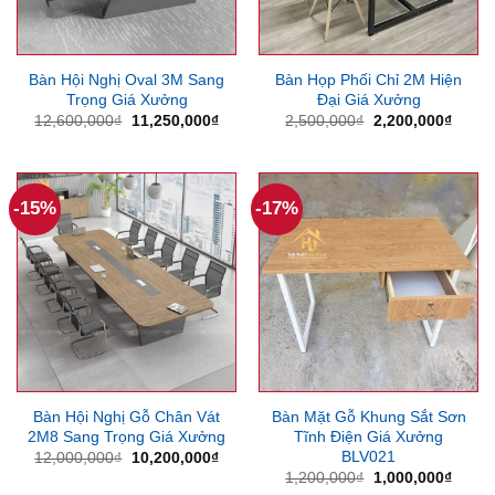
Bàn Hội Nghị Oval 3M Sang
Bàn Họp Phối Chỉ 2M Hiện
Trọng Giá Xưởng
Đại Giá Xưởng
Giá
Giá
Giá
Giá
12,600,000
₫
11,250,000
₫
2,500,000
₫
2,200,000
₫
gốc
hiện
gốc
hiện
là:
tại
là:
tại
12,600,000₫.
là:
2,500,000₫.
là:
11,250,000₫.
2,200
-15%
-17%
Bàn Hội Nghị Gỗ Chân Vát
Bàn Mặt Gỗ Khung Sắt Sơn
2M8 Sang Trọng Giá Xưởng
Tĩnh Điện Giá Xưởng
BLV021
Giá
Giá
12,000,000
₫
10,200,000
₫
gốc
hiện
Giá
Giá
1,200,000
₫
1,000,000
₫
là:
tại
gốc
hiện