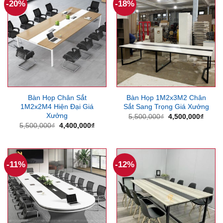
-20%
-18%
Bàn Họp Chân Sắt
Bàn Họp 1M2x3M2 Chân
1M2x2M4 Hiện Đại Giá
Sắt Sang Trọng Giá Xưởng
Xưởng
Giá
Giá
5,500,000
₫
4,500,000
₫
gốc
hiện
Giá
Giá
5,500,000
₫
4,400,000
₫
là:
tại
gốc
hiện
5,500,000₫.
là:
là:
tại
4,500
5,500,000₫.
là:
4,400,000₫.
-11%
-12%